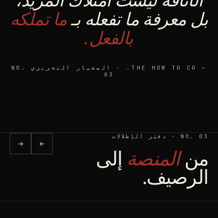
بل معرفة ما تفعله بـ
ما تملكه
بالفعل.
— THE HOW TO CO. · المعيار التحريري NO.
03
NO. 03 · دفتر الإطلالات
→
←
من
المنصة
إلى
الرصيف.