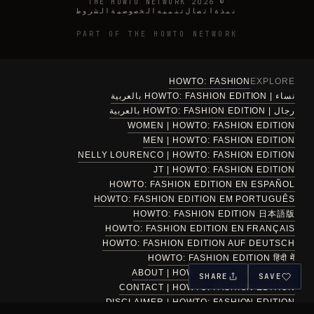
© 2026 THE HOWTO NETWORK
نبذة
اتصال
تنبيه
الخصوصية
الشروط
PART OF THE HOWTO NETWORK
HOWTO: FASHION
EXPLORE
نساء | HOWTO: FASHION EDITION بالعربية
رجال | HOWTO: FASHION EDITION بالعربية
WOMEN | HOWTO: FASHION EDITION
MEN | HOWTO: FASHION EDITION
NELLY LOURENCO | HOWTO: FASHION EDITION
JT | HOWTO: FASHION EDITION
HOWTO: FASHION EDITION EN ESPAÑOL
HOWTO: FASHION EDITION EM PORTUGUÊS
HOWTO: FASHION EDITION 日本語版
HOWTO: FASHION EDITION EN FRANÇAIS
HOWTO: FASHION EDITION AUF DEUTSCH
HOWTO: FASHION EDITION हिंदी में
ABOUT | HOWTO: FASHION EDITION
SHARE
SAVE
CONTACT | HOWTO: FASHION EDITION
DISCLAIMER | HOWTO: FASHION EDITION