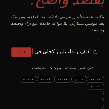
مكتبة عملية للّبس اليومي: قطعة بعد قطعة، وموسمًا
بعد موسم. مساران، بلا قواعد جامدة، مع آراء واضحة
وخفيفة.
كيف
ابحث
كيف تلبس، أينما كنت ومهما كانت المناسبة.
خياطة
دنيم
معاطف
أحذية
طبقات
ت
4
عناية