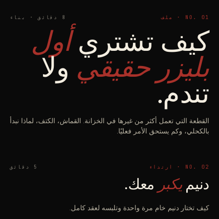
NO. 01 · ملف
8 دقائق · بناء
كيف تشتري
أول
بليزر حقيقي
ولا
تندم.
القطعة التي تعمل أكثر من غيرها في الخزانة. القماش، الكتف، لماذا نبدأ
بالكحلي، وكم يستحق الأمر فعليًا.
NO. 02 · ارتداء
5 دقائق
دنيم
يكبر
معك.
كيف تختار دنيم خام مرة واحدة وتلبسه لعقد كامل.