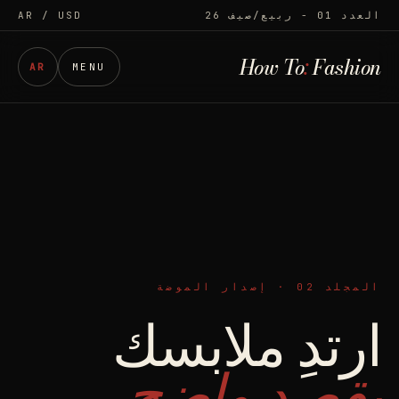
العدد 01 - ربيع/صيف 26
/ USD
AR
How To
:
Fashion
AR
MENU
المجلد 02 · إصدار الموضة
ارتدِ ملابسك
بقصد واضح.