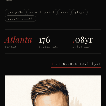
تريكو
دنيم
الخمس الأساسي
ملابس عمل
اختيار تحريري
Atlanta
176
.
08yr
على الأرض
أدلة منشورة
القاعدة
اقرأ أدلة
GUIDES
JT
->
مساهم - NO.
02