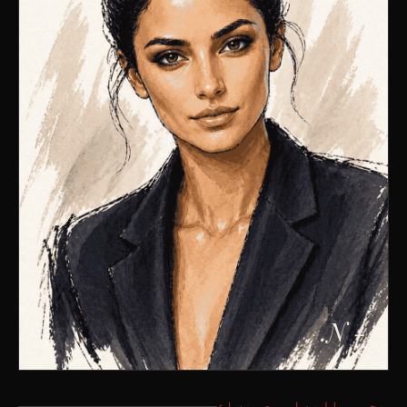
- N.
محرر المسار -
نساء