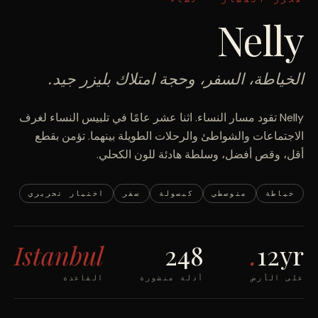
Nelly
الخياطة، السفر، وحجة امتلاك بليزر جيد.
Nelly تقود مسار النساء. اثنا عشر عامًا في تلبيس النساء لغرف
الاجتماعات والشواطئ والرحلات الطويلة بينهما. تؤمن بقطع
أقل، وقص أفضل، وسلطة هادئة للون الكحلي.
خياطة
متوسطي
كبسولة
سفر
اختيار تحريري
Istanbul
248
.
12yr
على الأرض
أدلة منشورة
القاعدة