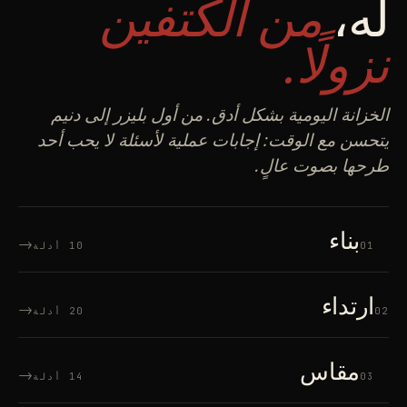
له،
من الكتفين
نزولًا.
الخزانة اليومية بشكل أدق. من أول بليزر إلى دنيم
يتحسن مع الوقت: إجابات عملية لأسئلة لا يحب أحد
طرحها بصوت عالٍ.
بناء
→
01
10 أدلة
ارتداء
→
02
20 أدلة
مقاس
→
03
14 أدلة