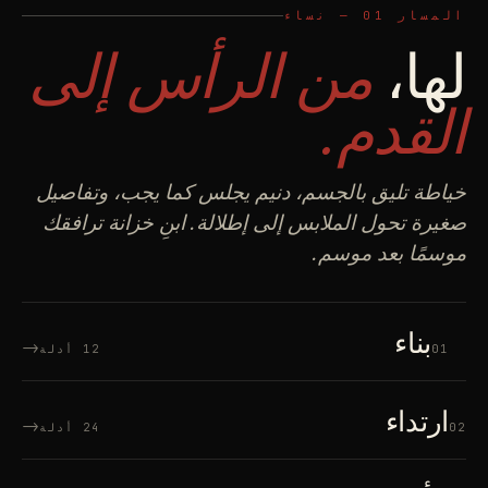
المسار 01 — نساء
لها،
من الرأس إلى
القدم.
خياطة تليق بالجسم، دنيم يجلس كما يجب، وتفاصيل
صغيرة تحول الملابس إلى إطلالة. ابنِ خزانة ترافقك
موسمًا بعد موسم.
بناء
→
01
12 أدلة
ارتداء
→
02
24 أدلة