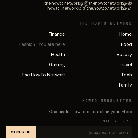
@the.howto.network
@thehowtonetwork
@howto_network_
@the.how.to.network
THE HOWTO NETWORK
Finance
Home
Fashion
· You are here
Food
Health
Beauty
Gaming
Travel
The HowTo Network
Tech
Family
HOWTO NEWSLETTER
One useful HowTo dispatch in your inbox.
EMAIL ADDRESS
SUBSCRIBE