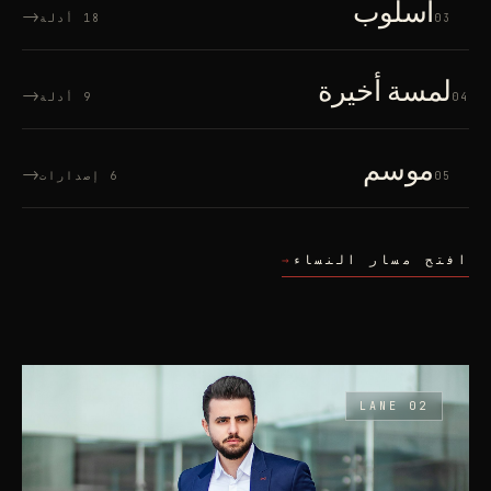
أسلوب
→
03
18 أدلة
لمسة أخيرة
→
04
9 أدلة
موسم
→
05
6 إصدارات
افتح مسار النساء
→
LANE 02