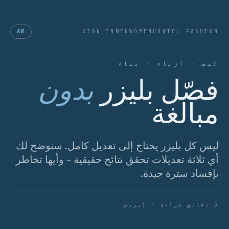
AR
SIGN IN
MEN
WOMEN
HOWTO: FASHION
كيف · أزياء · بناء
فصّل بليزر
بدون
مبالغة
ليس كل بليزر يحتاج إلى تعديل كامل. سنوضح لك
أي ثلاثة تعديلات تحقق نتائج حقيقية - وأيها تخاطر
بإفساد سترة جيدة.
5 دقائق قراءة · إيريس
الشكل 01 · الدرزة الجانبية هي المكان الذي يحدث
فيه التفصيل أكبر فرق بصري.