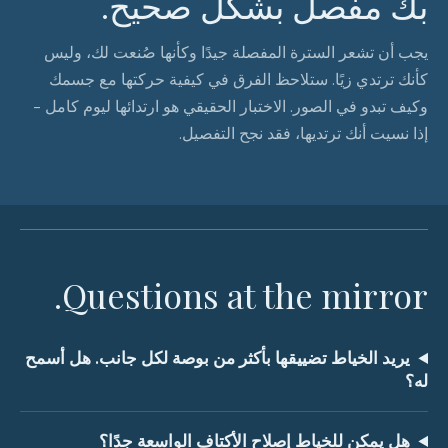
بك مفصل بشكل صحيح.
يجب أن تشعر السترة المفصلة جيدًا وكأنها صُنعت لك، وليس
كأنك ترتدي زيًا. ستلاحظ الفرق في كيفية حركتها مع جسمك
وكيف تبدو في الصور. الاختبار الحقيقي هو ارتدائها ليوم كامل -
إذا نسيت أنك ترتديها، فقد نجح التفصيل.
Questions at the mirror.
يريد الخياط تضييقها بأكثر من بوصة لكل جانب. هل أسمح
له؟
هل يمكن للخياط إصلاح الأكتاف الواسعة جدًا؟