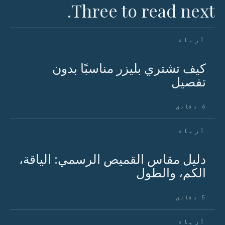
Three to read next.
أزياء
كيف تشتري بليزر مناسبًا بدون
تفصيل
6 دقائق
أزياء
دليل مقاس القميص الرسمي: الياقة،
الكم، والطول
5 دقائق
أزياء