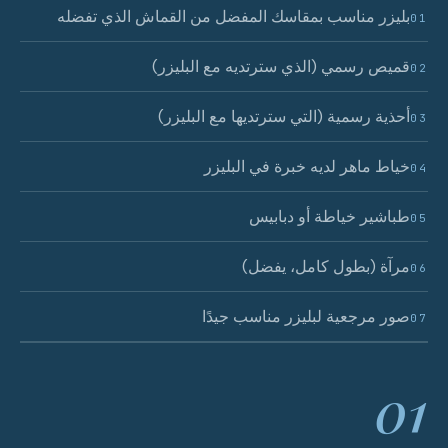
بليزر مناسب بمقاسك المفضل من القماش الذي تفضله
01
قميص رسمي (الذي سترتديه مع البليزر)
02
أحذية رسمية (التي سترتديها مع البليزر)
03
خياط ماهر لديه خبرة في البليزر
04
طباشير خياطة أو دبابيس
05
مرآة (بطول كامل، يفضل)
06
صور مرجعية لبليزر مناسب جيدًا
07
01