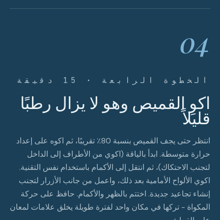
04
الخطوة الرابعة · 15 دقيقة
اكوِ القميص وهو لا يزال رطبًا
قليلاً
انتظر حتى يجف القميص بنسبة 80٪ تقريبًا، ثم اكوه على إعداد
حرارة متوسطة. ابدأ بالياقة (اكوي من الأطراف إلى الداخل
لتجنب الاحتكاك)، ثم انتقل إلى الأكمام باستخدام نفس التقنية.
اكوي الألواح الأمامية بعد ذلك، واعمل من جانب الأزرار لتجنب
إنشاء تجاعيد جديدة. اختتم بالظهر والأكمام. حافظ على حركة
المكواة - تركها في مكان واحد لفترة طويلة يخلق علامات لمعان