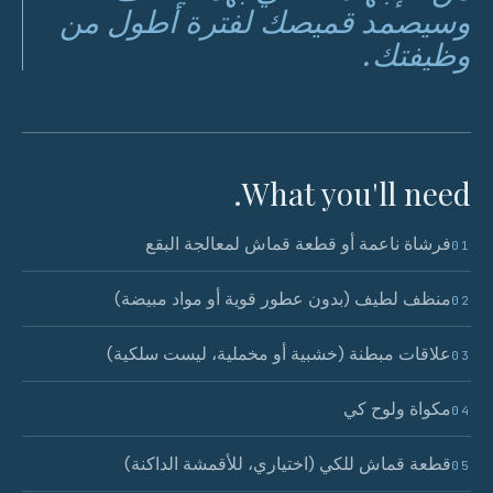
وسيصمد قميصك لفترة أطول من
وظيفتك.
What you'll need.
فرشاة ناعمة أو قطعة قماش لمعالجة البقع
01
منظف لطيف (بدون عطور قوية أو مواد مبيضة)
02
علاقات مبطنة (خشبية أو مخملية، ليست سلكية)
03
مكواة ولوح كي
04
قطعة قماش للكي (اختياري، للأقمشة الداكنة)
05