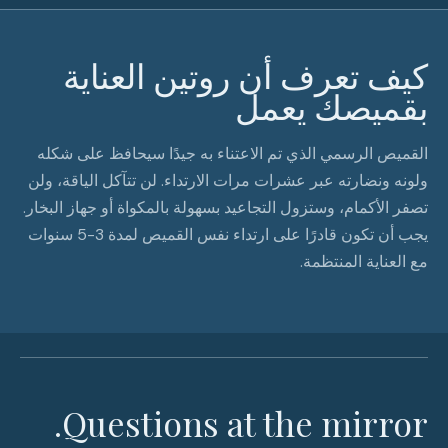
كيف تعرف أن روتين العناية
بقميصك يعمل
القميص الرسمي الذي تم الاعتناء به جيدًا سيحافظ على شكله
ولونه ونضارته عبر عشرات مرات الارتداء. لن تتآكل الياقة، ولن
تصفر الأكمام، وستزول التجاعيد بسهولة بالمكواة أو جهاز البخار.
يجب أن تكون قادرًا على ارتداء نفس القميص لمدة 3-5 سنوات
مع العناية المنتظمة.
Questions at the mirror.