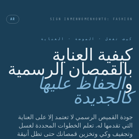
AR
SIGN IN
MEN
WOMEN
HOWTO: FASHION
كيف تفعل · الموضة · العناية
كيفية العناية
بالقمصان الرسمية
و
الحفاظ عليها
كالجديدة
جودة القميص الرسمي لا تعتمد إلا على العناية
التي تقدمها له. تعلم الخطوات المحددة لغسل
وتجفيف وكي وتخزين قمصانك حتى تظل أنيقة