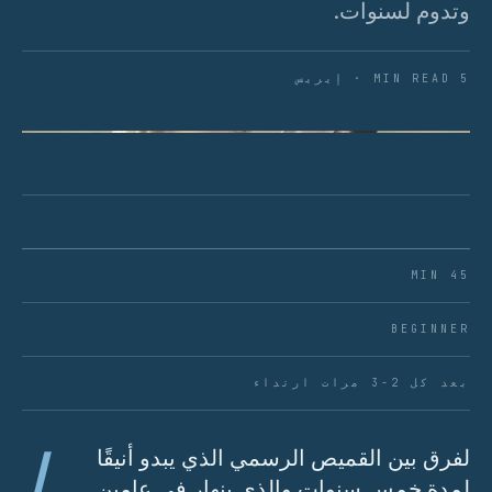
وتدوم لسنوات.
5 MIN READ · إيريس
شكل 01 · الطي الصحيح يمنع التجاعيد وتلف هيكل
الياقة
45 MIN
BEGINNER
بعد كل 2-3 مرات ارتداء
ا
لفرق بين القميص الرسمي الذي يبدو أنيقًا
لمدة خمس سنوات والذي ينهار في عامين