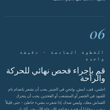
06
الخطوة السادسة · دقيقة
واحدة
قم بإجراء فحص نهائي للحركة
والراحة
اجلس، قف، امشِ، وانحنِ في الجينز. يجب أن تشعر بانعدام تام
للقيود في الخصر أو المنشعب أو الفخذين. يجب أن يتحرك
القماش معك، وليس ضدك. إذا شعرت بشيء خاطئ - حتى قليلاً
- جرب مقاسًا أو قصة مختلفة. الانزعاج الآن يعني أنك لن