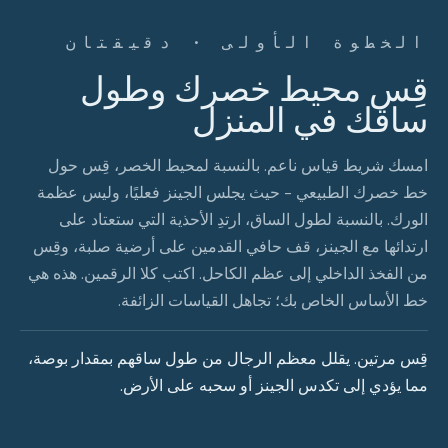
الخطوة الأولى · دقيقتان
قِس محيط خصرك وطول
ساقك في المنزل
امسك شريط قياس ناعم. بالنسبة لمحيط الخصر، قِس حول
خط خصرك الطبيعي - حيث يجلس الجينز فعليًا، وليس عظمة
الورك. بالنسبة لطول الساق، ارتدِ الأحذية التي ستعتاد على
ارتدائها مع الجينز، قف حافي القدمين على أرضية صلبة، وقِس
من الفخذ الداخلي إلى عظم الكاحل. اكتب كلا الرقمين. هذه هي
خط الأساس الخاص بك؛ تجاهل القياسات الزائفة.
قِس مرتين. يقلل معظم الرجال من طول ساقهم بمقدار بوصة،
مما يؤدي إلى تكدس الجينز أو سحبه على الأرض.