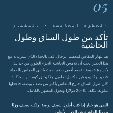
05
الخطوة الخامسة · دقيقتان
تأكد من طول الساق وطول
الحاشية
هنا ينهار المقاس لمعظم الرجال. قف بالحذاء الذي سترتديه مع
هذا الجينز. يجب أن تلامس الحاشية الجزء العلوي من حذائك
بكسرة خفيفة - تجعد أفقي صغير حيث يلتقي القماش بالحذاء.
قصير جدًا يبدو غير مكتمل؛ طويل جدًا يخلق كومة أو سحبًا. إذا
كان طول الساق خارج المقاس بأكثر من نصف بوصة، فاجعلها
مكوية. تكلف 15-25 دولارًا وتحول المظهر بالكامل.
الطي هو خيار إذا كنت أطول بنصف بوصة، ولكنه يضيف وزنًا
بصريًا. الحاشية هي الخيار الأنظف.