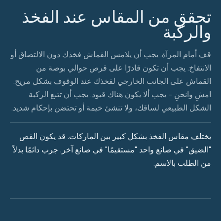
تحقق من المقاس عند الفخذ
والركبة
قف أمام المرآة. يجب أن يلامس القماش فخذك دون الالتصاق أو
الانتفاخ. يجب أن تكون قادرًا على قرص حوالي بوصة من
القماش على الجانب الخارجي لفخذك عند الوقوف بشكل مريح.
امشِ وانحنِ - يجب ألا يكون هناك قيود. يجب أن تتبع الركبة
الشكل الطبيعي لساقك، ولا تنشئ خيمة أو تحتضن بإحكام شديد.
يختلف مقاس الفخذ بشكل كبير بين الماركات. قد يكون القص
"الضيق" في صانع واحد "مستقيمًا" في صانع آخر. جرب دائمًا بدلاً
من الطلب بالاسم.