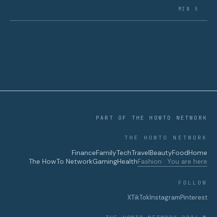
5 MIN
PART OF THE HOWTO NETWORK
THE HOWTO NETWORK
Finance
Family
Tech
Travel
Beauty
Food
Home
The HowTo Network
Gaming
Health
Fashion · You are here
FOLLOW
X
TikTok
Instagram
Pinterest