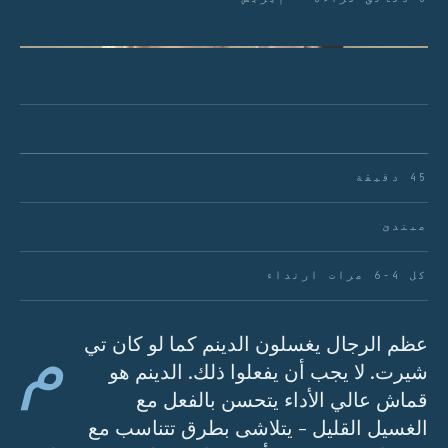
الشكل 01 · الدينم الخام يحتفظ بلونه النيلي لفترة
أطول عند غسله بشكل صحيح
45 دقيقة
مبتدئ
كل 4-6 مرات ارتداء
م
عظم الرجال يغسلون الدينم كما لو كان تي
شيرت. لا يجب أن يفعلوا ذلك. الدينم هو
قماش عالي الأداء يتحسن بالفعل مع
الغسيل القليل - يتلاشى بطرق تتناسب مع