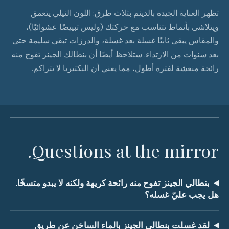
تظهر العناية الجيدة بالدينم بثلاث طرق: اللون النيلي يتعمق
ويتلاشى بأنماط تتناسب مع حركتك (وليس تبييضًا عشوائيًا)،
والمقاس يبقى ثابتًا غسلة بعد غسلة، والدرزات تبقى سليمة حتى
بعد سنوات من الارتداء. ستلاحظ أيضًا أن بنطالك الجينز تفوح منه
رائحة منعشة لفترة أطول، مما يعني أن البكتيريا لا تتراكم.
Questions at the mirror.
بنطالي الجينز تفوح منه رائحة كريهة ولكنه لا يبدو متسخًا.
هل يجب عليّ غسله؟
لقد غسلت بنطالي الجينز بالماء الساخن عن طريق