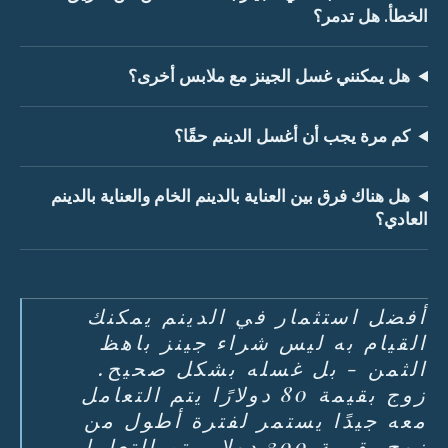
الخطأ. هل تدمر؟
هل يمكنني غسل الجينز مع ملابس أخرى؟
كم مرة يجب أن أغسل الدينم حقًا؟
هل هناك فرق بين العناية بالدينم الخام والعناية بالدينم
العادي؟
أفضل استثمار في الدينم يمكنك
القيام به ليس شراء جينز باهظ
الثمن - بل غسله بشكل صحيح.
زوج بقيمة 80 دولارًا يتم التعامل
معه جيدًا يستمر لفترة أطول من
زوج بقيمة 300 دولار يتم التعامل