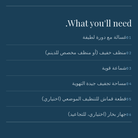
What you'll need.
غسالة مع دورة لطيفة
01
منظف خفيف (أو منظف مخصص للدينم)
02
شماعة قوية
03
مساحة تجفيف جيدة التهوية
04
قطعة قماش للتنظيف الموضعي (اختياري)
05
جهاز بخار (اختياري، للتجاعيد)
06