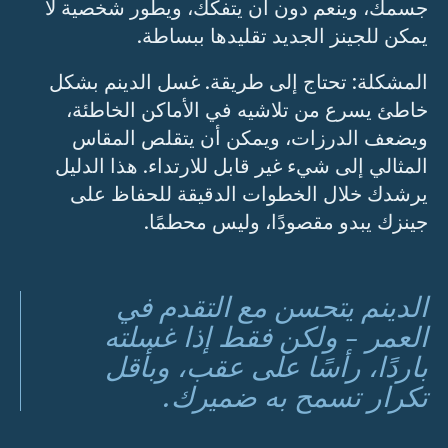
جسمك، وينعم دون أن يتفكك، ويطور شخصية لا
يمكن للجينز الجديد تقليدها ببساطة.
المشكلة: تحتاج إلى طريقة. غسل الدينم بشكل
خاطئ يسرع من تلاشيه في الأماكن الخاطئة،
ويضعف الدرزات، ويمكن أن يتقلص المقاس
المثالي إلى شيء غير قابل للارتداء. هذا الدليل
يرشدك خلال الخطوات الدقيقة للحفاظ على
جينزك يبدو مقصودًا، وليس محطمًا.
الدينم يتحسن مع التقدم في
العمر - ولكن فقط إذا غسلته
باردًا، رأسًا على عقب، وبأقل
تكرار تسمح به ضميرك.