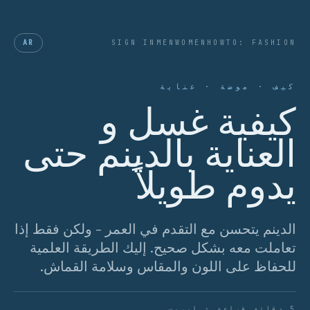
AR
SIGN IN
MEN
WOMEN
HOWTO: FASHION
كيف · موضة · عناية
كيفية غسل و
العناية بالدينم حتى
يدوم طويلاً
الدينم يتحسن مع التقدم في العمر - ولكن فقط إذا
تعاملت معه بشكل صحيح. إليك الطريقة العلمية
للحفاظ على اللون والمقاس وسلامة القماش.
5 دقائق قراءة · إيريس