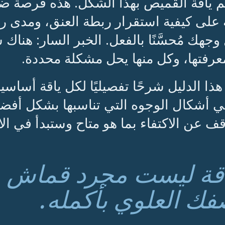
 ياقة القميص بهذا الشكل. هذه فرصة ضائع
ة على كيفية استقرار ربطة العنق، ومدى ر
جهك مُحسَّنًا بالفعل. الخبر السار: هناك
عرفتها، وكل منها يحل مشكلة محددة.
هذا الدليل شرحًا تفصيليًا لكل ياقة أساسية
ي أشكال الوجوه التي تناسبها بشكل أفضل. 
ف عن الاكتفاء بما هو متاح وستبدأ في ال
اقة ليست مجرد قماش - 
فك العلوي بأكمله.