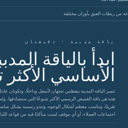
ة من ربطات العنق بأوزان مختلفة
ياقة مدببة · دقيقتان
ابدأ بالياقة المدب
الأساسي الأكثر تن
هذه هي ياقة القميص الرسمي الأكثر شيوعًا التي ستصادفها، و
تقريبًا، وتناسب معظم أشكال الوجوه، وتبدو رسمية بشكل مناسب
اجتماعات العملاء، أو أي موقف لست متأكدًا فيه من قواعد اللب