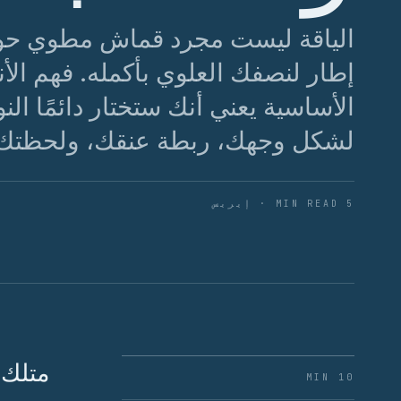
الياقة ليست مجرد قماش مطوي حول
إطار لنصفك العلوي بأكمله. فهم الأن
الأساسية يعني أنك ستختار دائمًا ال
لشكل وجهك، ربطة عنقك، ولحظتك
5 MIN READ · إيريس
متلك 
10 MIN