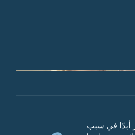
لأساسية الستة لياقات القمصان التي يجب على كل رجل التعرف
ي
 أبدًا في سبب