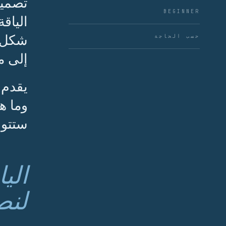
تصميم
BEGINNER
الياق
شكل و
حسب الحاجة
إلى م
يقدم 
وما ه
ستتوق
الي
لنص