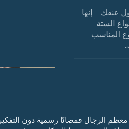
 عنقك - إنها
واع الستة
نوع المناسب
.
شكل 01 · الأنواع ا
عليها وامتلاكها.
معظم الرجال قمصانًا رسمية دون التفكير