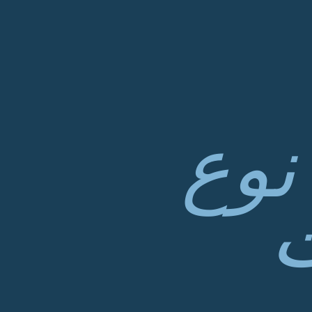
نوع
ت
-