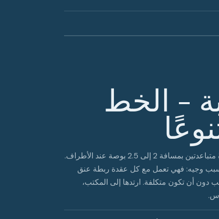
بة - الخط
وعًا
تتميز الياقة المدببة بنقطتين تتجهان لأسفل وداخلًا، وتكونان عادةً متباعدتين بمسافة 2 إلى 2.5 بوصة عند الأطراف.
لسبب وجيه: فهي تعمل مع كل عقدة ربطة عنق
 دون أن تكون متكلفة. ارتدها إلى المكتب،
اس.