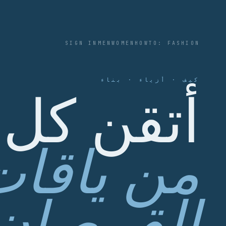
SIGN IN
MEN
WOMEN
HOWTO: FASHION
كيف · أزياء · بناء
أتقن كل
من ياقا
القمصان