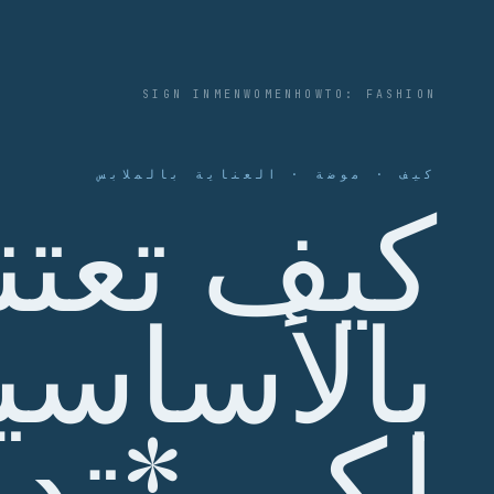
SIGN IN
MEN
WOMEN
HOWTO: FASHION
كيف · موضة · العناية بالملابس
كيف تعتن
بالأساسي
لكي *تد