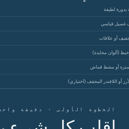
بدورة لطيفة
غسيل قياسي
فيف أو علاقات
خيط (ألوان محايدة)
ترة أو مشط قماش
أرز أو اللافندر المجفف (اختياري)
الخطوة الأولى · دقيقة واحد
اقلب كل شيء رأ