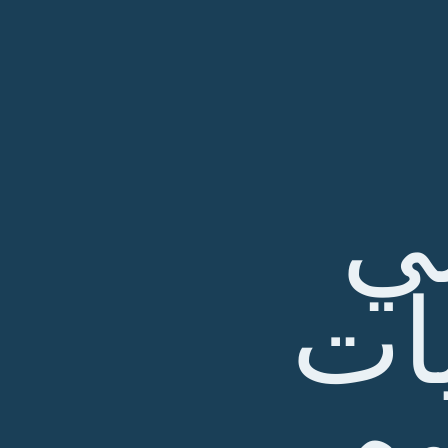
ي
ات
وم