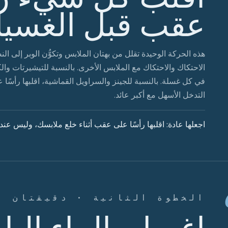
عقب قبل الغسي
هذه الحركة الوحيدة تقلل من بهتان الملابس وتكوُّن الوبر إلى ا
الاحتكاك والاحتكاك مع الملابس الأخرى. بالنسبة للتيشيرتات والك
في كل غسلة. بالنسبة للجينز والسراويل القماشية، اقلبها رأسً
التدخل الأسهل مع أكبر عائد.
اجعلها عادة: اقلبها رأسًا على عقب أثناء خلع ملابسك، وليس عند 
الخطوة الثانية · دقيقتان
اغسل بالماء البار