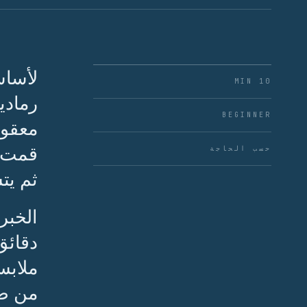
لأساس
10 MIN
رمادي
BEGINNER
معقول
قمت ب
حسب الحاجة
ثم يتس
الخبر
دقائق
ملابس
من ض