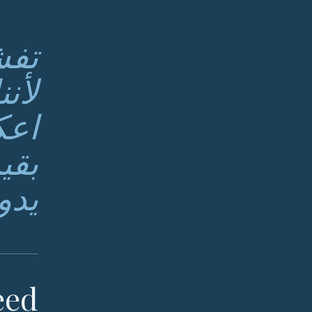
تفش
لأن
اعك
يدو
ed.