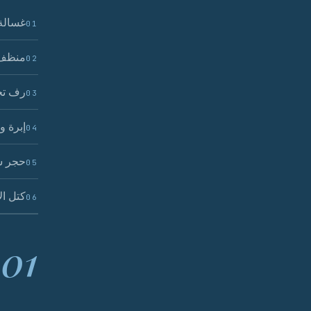
غسالة 
01
منظف 
02
رف تج
03
إبرة و
04
حجر س
05
كتل ال
06
01