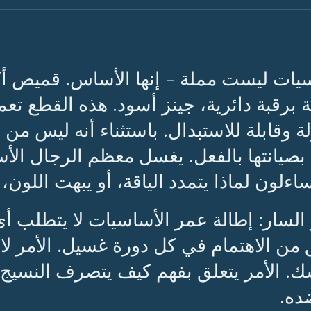
يات ليست مملة - إنها الأساس. قميص أ
ة برقبة دائرية، جينز أسود. هذه القطع تعم
ة وقابلة للاستبدال. باستثناء أنه ليس من 
صيانتها بالفعل. يغسل معظم الرجال الأسا
اءلون لماذا يتمدد الياقة، أو يبهت اللون، 
 السار: إطالة عمر الأساسيات لا يتطلب
 من الاهتمام في كل دورة غسيل. الأمر لا 
ك. الأمر يتعلق بفهم كيف يتصرف النسيج با
ده.