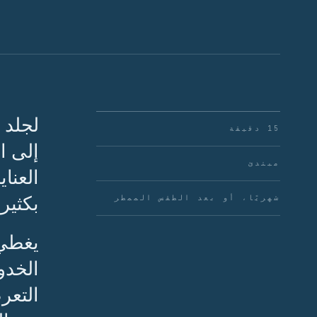
لجلد 
15 دقيقة
إلى ا
مبتدئ
العنا
بكثير
شهريًا، أو بعد الطقس الممطر
يغطي 
الخدوش
التعر