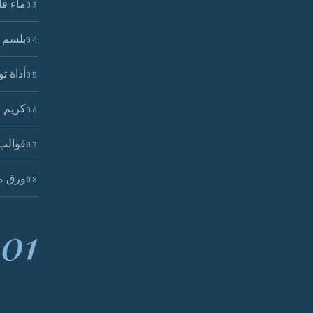
ماء فا
03
بلسم ج
04
أداة ت
05
كريم ج
06
قوالب 
07
ورق م
08
01