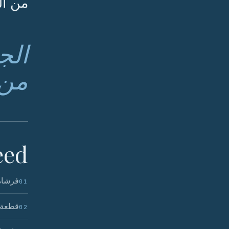
من ال
الج
من 
ed.
فرشاة 
01
قطعة ق
02