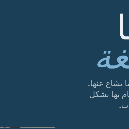
غة
ا يشاع عنها.
م بها بشكل
ت.
الشكل 01 · التكييف هو حجر الزاوية لطول عمر الجلد