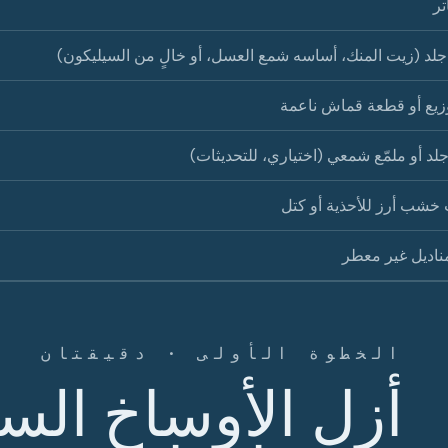
تر
لد (زيت المنك، أساسه شمع العسل، أو خالٍ من السيليكون)
وزيع أو قطعة قماش ناعمة
لد أو ملمّع شمعي (اختياري، للتحديثات)
خشب أرز للأحذية أو كتل
ناديل غير معطر
الخطوة الأولى · دقيقتان
أزل الأوساخ ال