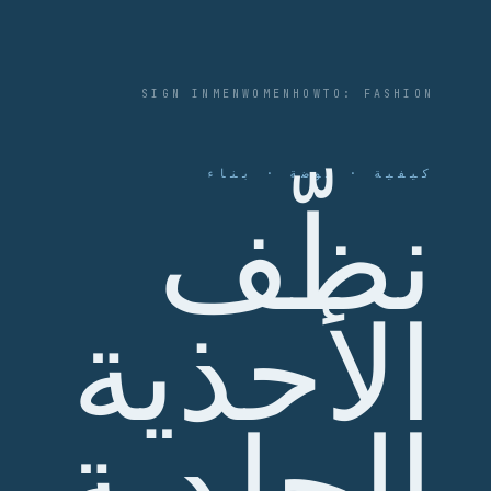
SIGN IN
MEN
WOMEN
HOWTO: FASHION
كيفية · موضة · بناء
نظّف
الأحذية
الجلدية