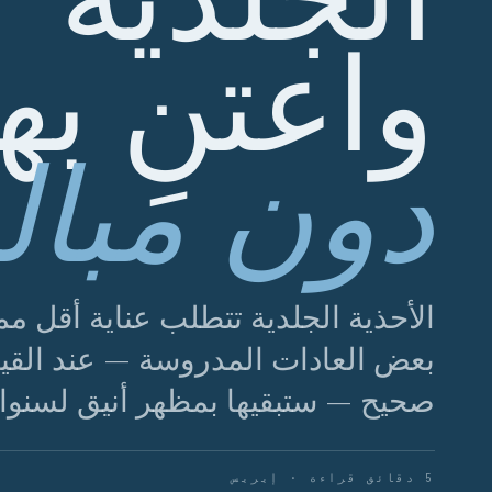
واعتنِ بها
دون مبال
الأحذية الجلدية تتطلب عناية أقل مم
بعض العادات المدروسة — عند القيا
صحيح — ستبقيها بمظهر أنيق لسنوا
5 دقائق قراءة · إيريس