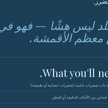
ضرر.
لد ليس هشًا — فهو في 
معظم الأقمشة.
What you'll ne
ذات شعيرات ناعمة (شعيرات حصانية أو طبيعية)
ماش من الألياف الدقيقة أو القطن