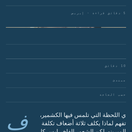
5 دقائق قراءة · إيريس
الشكل 01 · هيكل الميرينو الواضح مقابل نعومة
الكشمير الرقيقة
10 دقائق
مبتدئ
حسب الحاجة
ف
ي اللحظة التي تلمس فيها الكشمير،
تفهم لماذا يكلف ثلاثة أضعاف تكلفة
الميرينو. لكن الشعور الفاخر ليس كل