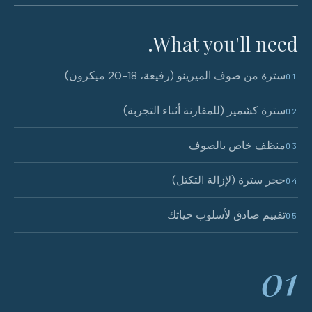
What you'll need.
سترة من صوف الميرينو (رفيعة، 18-20 ميكرون)
01
سترة كشمير (للمقارنة أثناء التجربة)
02
منظف خاص بالصوف
03
حجر سترة (لإزالة التكتل)
04
تقييم صادق لأسلوب حياتك
05
01