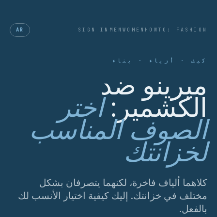
AR
SIGN IN
MEN
WOMEN
HOWTO: FASHION
كيف · أزياء · بناء
ميرينو ضد
الكشمير:
اختر
الصوف المناسب
لخزانتك
كلاهما ألياف فاخرة، لكنهما يتصرفان بشكل
مختلف في خزانتك. إليك كيفية اختيار الأنسب لك
بالفعل.