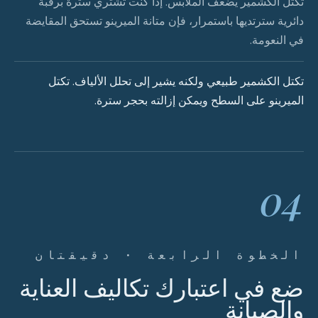
تكتل الكشمير يضعف الملابس. إذا كنت تشتري سترة برقبة
دائرية سترتديها باستمرار، فإن متانة الميرينو تستحق المقايضة
في النعومة.
تكتل الكشمير طبيعي ولكنه يشير إلى تحلل الألياف. تكتل
الميرينو على السطح ويمكن إزالته بحجر سترة.
04
الخطوة الرابعة · دقيقتان
ضع في اعتبارك تكاليف العناية
والصيانة