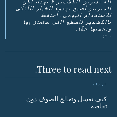
آلة تسويق الكشمير لا تهدأ، لكن
الميرينو أصبح بهدوء الخيار الأذكى
للاستخدام اليومي. احتفظ
بالكشمير للقطع التي ستعتز بها
وتحميها حقًا.
— JT
Three to read next.
أزياء
كيف تغسل وتعالج الصوف دون
تقلصه