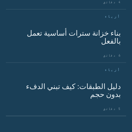
4 دقائق
أزياء
بناء خزانة سترات أساسية تعمل
بالفعل
6 دقائق
أزياء
دليل الطبقات: كيف تبني الدفء
بدون حجم
5 دقائق