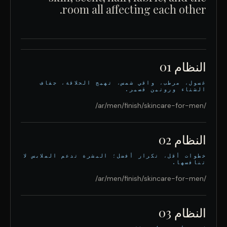
room all affecting each other.
النظام 01
غسول، مرطب، واقي شمس، تهيج الحلاقة، جفاف
الشتاء وروتين قصير.
/ar/men/finish/skincare-for-men/
النظام 02
خطوات أقل، تكرار أفضل؛ البشرة تدعم الملابس لا
تنافسها.
/ar/men/finish/skincare-for-men/
النظام 03