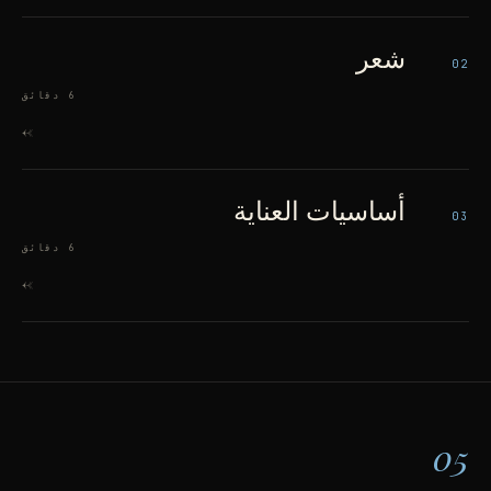
شعر
02
6 دقائق
->
أساسيات العناية
03
6 دقائق
->
05