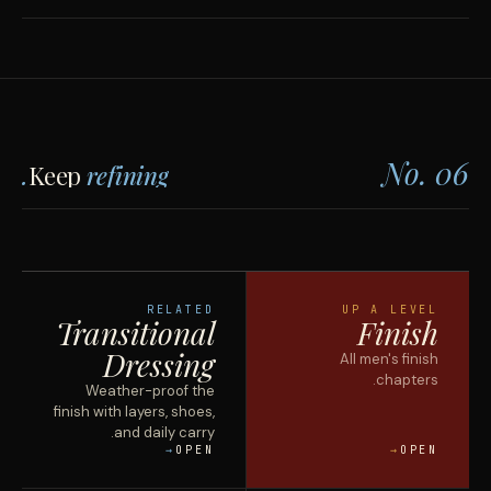
No. 06
Keep
refining.
RELATED
UP A LEVEL
Transitional
Finish
Dressing
All men's
finish
chapters.
Weather-proof the
finish with layers, shoes,
and daily carry.
OPEN
OPEN