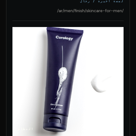
لمسة أخيرة / رجال
/ar/men/finish/skincare-for-men/
النظام