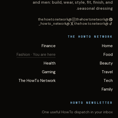
and men: build, wear, style, fit, finish, and
seasonal dressing.
@the.howto.network
@thehowtonetwork
@howto_network_
@the.how.to.network
THE HOWTO NETWORK
Finance
Home
Fashion
· You are here
Food
Health
Beauty
Gaming
Travel
The HowTo Network
Tech
Family
HOWTO NEWSLETTER
One useful HowTo dispatch in your inbox.