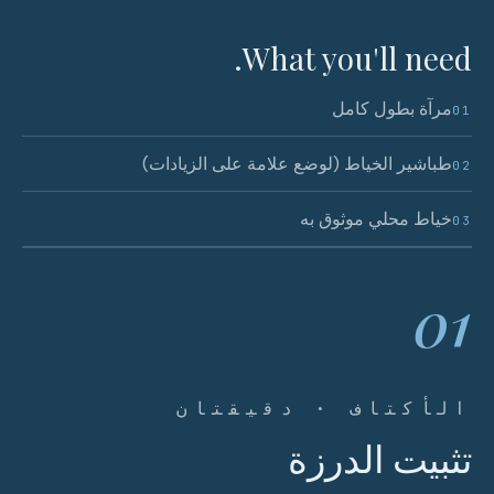
What you'll need.
مرآة بطول كامل
01
طباشير الخياط (لوضع علامة على الزيادات)
02
خياط محلي موثوق به
03
01
الأكتاف · دقيقتان
تثبيت الدرزة