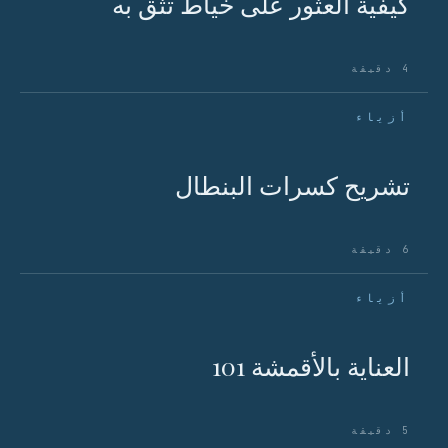
كيفية العثور على خياط تثق به
4 دقيقة
أزياء
تشريح كسرات البنطال
6 دقيقة
أزياء
العناية بالأقمشة 101
5 دقيقة