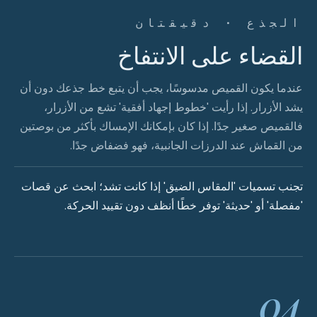
الجذع · دقيقتان
القضاء على الانتفاخ
عندما يكون القميص مدسوسًا، يجب أن يتبع خط جذعك دون أن
يشد الأزرار. إذا رأيت 'خطوط إجهاد أفقية' تشع من الأزرار،
فالقميص صغير جدًا. إذا كان بإمكانك الإمساك بأكثر من بوصتين
من القماش عند الدرزات الجانبية، فهو فضفاض جدًا.
تجنب تسميات 'المقاس الضيق' إذا كانت تشد؛ ابحث عن قصات
'مفصلة' أو 'حديثة' توفر خطًا أنظف دون تقييد الحركة.
04