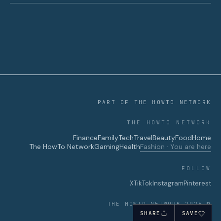
PART OF THE HOWTO NETWORK
THE HOWTO NETWORK
Finance
Family
Tech
Travel
Beauty
Food
Home
The HowTo Network
Gaming
Health
Fashion · You are here
FOLLOW
X
TikTok
Instagram
Pinterest
© 2026 THE HOWTO NETWORK
SHARE
SAVE