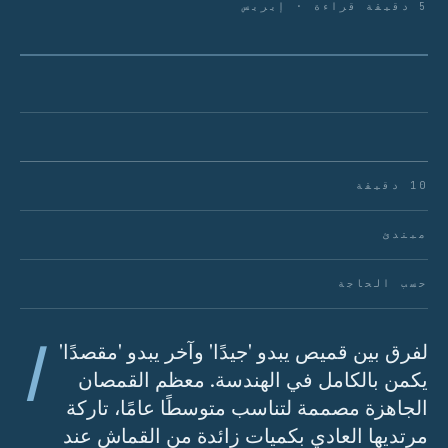
5 دقيقة قراءة · إيريس
شكل 01 · نقطة الدقة
10 دقيقة
مبتدئ
حسب الحاجة
ا
لفرق بين قميص يبدو 'جيدًا' وآخر يبدو 'مقصدًا'
يكمن بالكامل في الهندسة. معظم القمصان
الجاهزة مصممة لتناسب متوسطًا عامًا، تاركة
مرتديها العادي بكميات زائدة من القماش عند