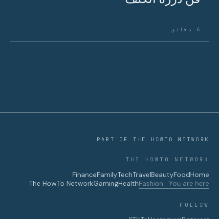
6 دقائق
PART OF THE HOWTO NETWORK
THE HOWTO NETWORK
Finance
Family
Tech
Travel
Beauty
Food
Home
The HowTo Network
Gaming
Health
Fashion · You are here
FOLLOW