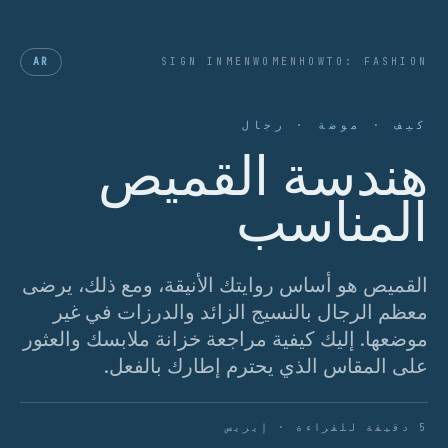
AR
SIGN IN
MEN
WOMEN
HOWTO: FASHION
كيف · موضة · رجال
هندسة القميص
المناسب
القميص هو أساس روايتك الأنيقة، ومع ذلك، يرضى
معظم الرجال بالنسيج الزائد والدرزات في غير
موضعها. إليك كيفية مراجعة خزانة ملابسك والعثور
على المقاس الذي يحترم إطارك بالفعل.
5 دقيقة للقراءة · إيريس