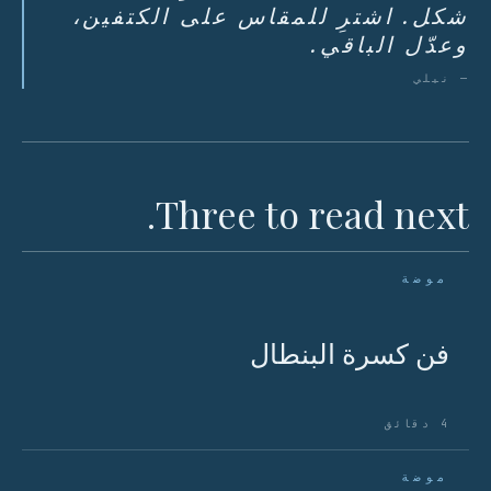
شكل. اشترِ للمقاس على الكتفين،
وعدّل الباقي.
— نيلي
Three to read next.
موضة
فن كسرة البنطال
4 دقائق
موضة