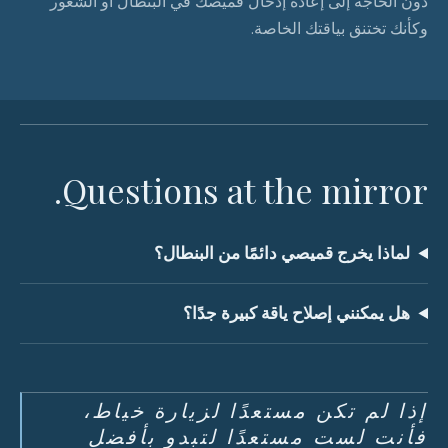
دون الحاجة إلى إعادة إدخال قميصك في البنطال أو الشعور
وكأنك تختنق بياقتك الخاصة.
Questions at the mirror.
لماذا يخرج قميصي دائمًا من البنطال؟
هل يمكنني إصلاح ياقة كبيرة جدًا؟
إذا لم تكن مستعدًا لزيارة خياط،
فأنت لست مستعدًا لتبدو بأفضل