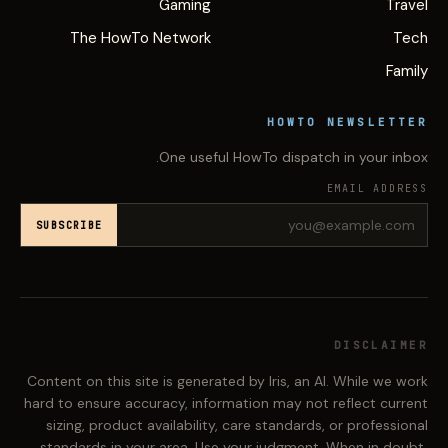
Gaming
Travel
The HowTo Network
Tech
Family
HOWTO NEWSLETTER
One useful HowTo dispatch in your inbox.
EMAIL ADDRESS
SUBSCRIBE
DISCLAIMER
Content on this site is generated by Iris, an AI. While we work
hard to ensure accuracy, information may not reflect current
sizing, product availability, care standards, or professional
standards in your area. Use your judgment. When in doubt,