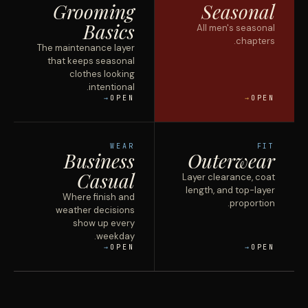
Grooming
Seasonal
Basics
All men's
seasonal
chapters.
The maintenance layer
that keeps seasonal
clothes looking
intentional.
OPEN
OPEN
WEAR
FIT
Business
Outerwear
Casual
Layer clearance, coat
length, and top-layer
Where finish and
proportion.
weather decisions
show up every
weekday.
OPEN
OPEN