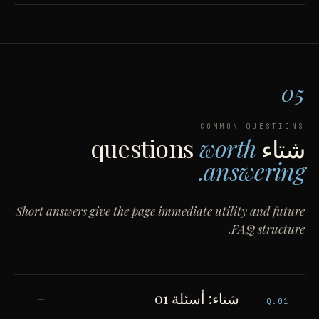
05
COMMON QUESTIONS
شتاء
questions
worth
answering.
Short answers give the page immediate utility and future
FAQ structure.
شتاء: أسئلة 01
+
Q.
01