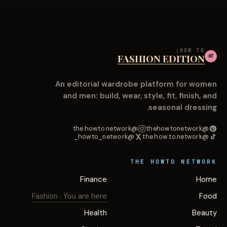
HOW TO:
FASHION EDITION
HT
An editorial wardrobe platform for women
and men: build, wear, style, fit, finish, and
seasonal dressing.
@the.howto.network
@thehowtonetwork
@howto_network_
@the.how.to.network
THE HOWTO NETWORK
Finance
Home
Fashion
· You are here
Food
Health
Beauty