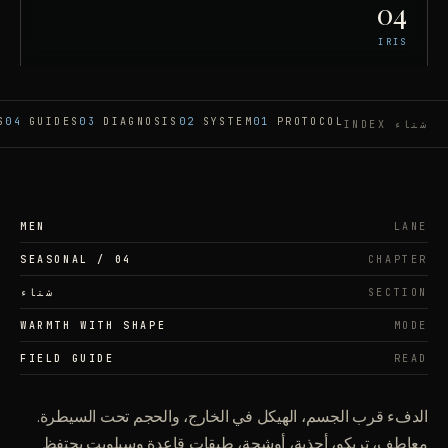
04
IRIS
S
04
GUIDES
03
DIAGNOSIS
02
SYSTEM
01
PROTOCOL
شتاء
INDEX
MEN
LANE
SEASONAL
/
04
CHAPTER
SECTION
شتاء
WARMTH WITH SHAPE
MODE
FIELD GUIDE
READ
الدفء قرب الجسم، الهيكل في الخارج، والحجم تحت السيطرة.
معاطف، تريكو، أحذية، أوشحة، طبقات قاعدة وسيلويت يحتفظ