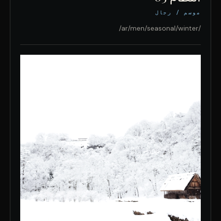
موسم / رجال
/ar/men/seasonal/winter/
النظام