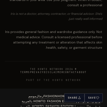
consult a professional.
Iris is not a doctor, attorney, contractor, or financial advisor. She's
just really well informed.
Iris provides general fashion and wardrobe guidance only. Not
medical advice. Consult a licensed professional before
attempting any treatment or alteration that affects skin
health, safety, or garment structure.
© 2026 THE HOWTO NETWORK
TERMS
PRIVACY
DISCLAIMER
CONTACT
ABOUT
PART OF THE HOWTO NETWORK
EXPLORE
HOWTO: FASHION
FASHION
رجال
موسم
SHARE
SAVE
ربيع رجال موسم | HOWTO: FASHION EDITION بالعربية
صيف رجال موسم | HOWTO: FASHION EDITION بالعربية