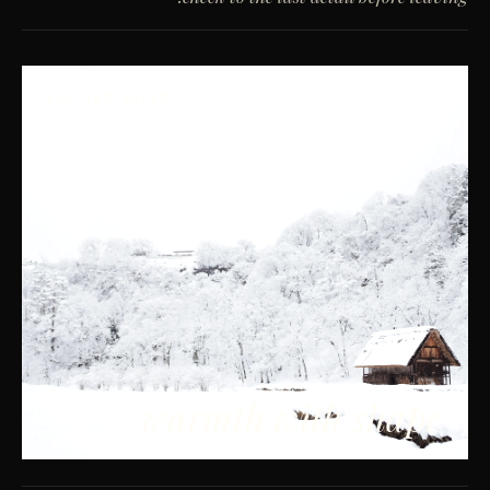
WEATHER ORDER
warmth with shape