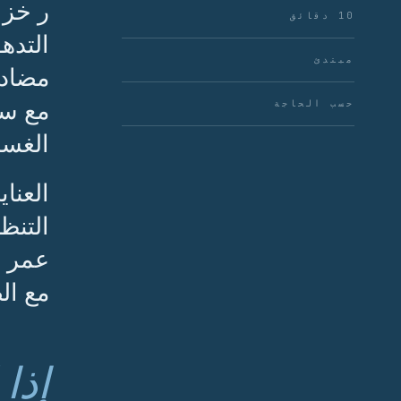
ر خزا
10 دقائق
التده
مبتدئ
مضاد 
مع ست
حسب الحاجة
الغسا
العنا
التنظ
عمر م
مع ال
إذا