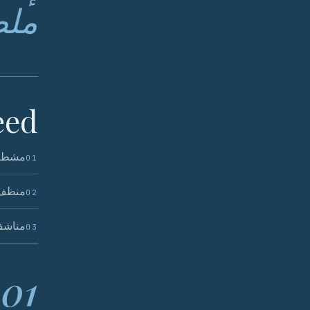
ملط
ed.
مشط ص
01
منظف 
02
مناشف
03
01