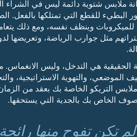
نة ملابس شتوية دائمة ليس في الشراء ال
ور البطيء للقطع التي تمتلكها بالفعل. ال
للميكروبات وينظف نفسه، ومع ذلك يتعا
راتهم مثل جوارب الرياضة، وتعريضها لد
لة.
ية الحقيقية هي التدخل، وليس الانغماس. م
يف الموضعي، والتهوية الاستراتيجية، والت
لابس التريكو الخاصة بك بعقد من الزمان أو
صوف الخاص بك بالجدية التي يستحقها.
 لم تكن تفوح منها رائح