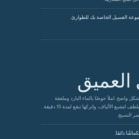
عة الغسيل الخاصة بك للطوارئ.
العميق
 واضح. املأ حوضًا بالماء البارد وملعقة
صغيرة من منظف الصوف. اغمر قطعة الملابس، واضغط عليها بلطف لتشبع الألياف، واتركها تنقع لمدة 15 دقيقة.
ر النسيج.
شًا دائمًا.