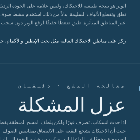
الوبر هو نتيجة طبيعية للاحتكاك، وليس علامة على الجودة الرديئة
تعلق وتقطع الألياف السليمة. بدلاً من ذلك، استخدم مشط صوف
عبر المناطق المتأثرة. طبق ضغطًا خفيفًا لرفع الوبر دون سحب ن
ركز على مناطق الاحتكاك العالية مثل تحت الإبطين والأكمام، حي
معالجة البقع · دقيقتان
عزل المشكلة
إذا حدث انسكاب، تصرف فورًا ولكن بلطف. امسح المنطقة بقطعة 
حيث أن الاحتكاك يشجع البقعة على الالتصاق بمقاييس الصوف.
الحموضة مخففًا في الماء البارد، وربّت من خارج البقعة إلى الدا