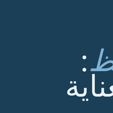
ظ
:
ناية