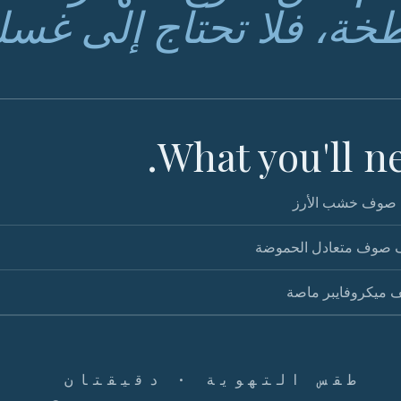
خة، فلا تحتاج إلى غسله
What you'll ne
وف خشب الأرز
صوف متعادل الحموضة
 ميكروفايبر ماصة
طقس التهوية · دقيقتان