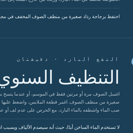
احتفظ بزجاجة رذاذ صغيرة من منظف الصوف المخفف في مجمو
النقع البارد · دقيقتان
التنظيف السنوي 
اغسل الصوف مرة أو مرتين فقط في الموسم، أو عندما يتسخ بشكل
صب الماء واشطفه بالماء البارد، مع الحرص على عدم لف أو عص
لا تستخدم الماء الساخن أبدًا، حيث أنه سيصدم الألياف ويسبب انكما