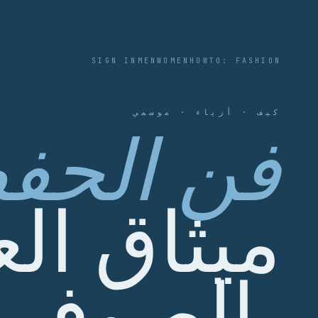
SIGN IN
MEN
WOMEN
HOWTO: FASHION
كيف · أزياء · موسمي
فن الحف
ميثاق الع
بالصوف