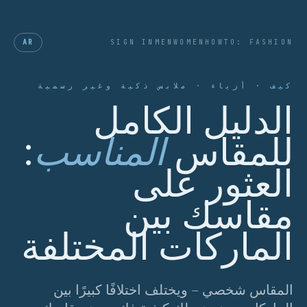
AR
SIGN IN
MEN
WOMEN
HOWTO: FASHION
كيف · أزياء · ملابس ذكية وغير رسمية
الدليل الكامل
للمقاس
المناسب
:
العثور على
مقاسك بين
الماركات المختلفة
المقاس شخصي – ويختلف اختلافًا كبيرًا بين