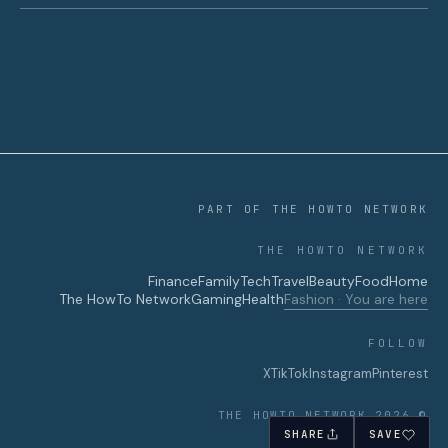
PART OF THE HOWTO NETWORK
THE HOWTO NETWORK
Finance
Family
Tech
Travel
Beauty
Food
Home
The HowTo Network
Gaming
Health
Fashion · You are here
FOLLOW
X
TikTok
Instagram
Pinterest
© 2026 THE HOWTO NETWORK
SHARE
SAVE