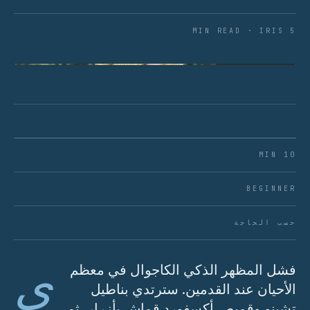
5 MIN READ · IRIS
شكل 01 · الخمسة الأساسيون للمظهر الذكي الكاجوال:
حذاء رياضي، تشوكا، لوفر، أكسفورد، سهل الارتداء
10 MIN
BEGINNER
حسب الحاجة
ي
فشل المظهر الذكي الكاجوال في معظم
الأحيان عند القدمين. سترتدي بناطيل
تشينو وقميص أكسفورد قماش بأزرار، ثم