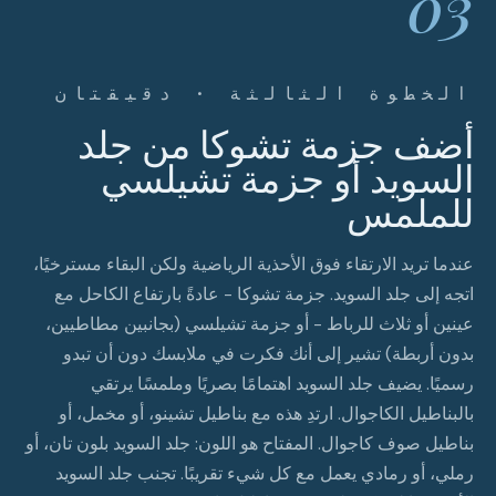
03
الخطوة الثالثة · دقيقتان
أضف جزمة تشوكا من جلد
السويد أو جزمة تشيلسي
للملمس
عندما تريد الارتقاء فوق الأحذية الرياضية ولكن البقاء مسترخيًا،
اتجه إلى جلد السويد. جزمة تشوكا - عادةً بارتفاع الكاحل مع
عينين أو ثلاث للرباط - أو جزمة تشيلسي (بجانبين مطاطيين،
بدون أربطة) تشير إلى أنك فكرت في ملابسك دون أن تبدو
رسميًا. يضيف جلد السويد اهتمامًا بصريًا وملمسًا يرتقي
بالبناطيل الكاجوال. ارتدِ هذه مع بناطيل تشينو، أو مخمل، أو
بناطيل صوف كاجوال. المفتاح هو اللون: جلد السويد بلون تان، أو
رملي، أو رمادي يعمل مع كل شيء تقريبًا. تجنب جلد السويد