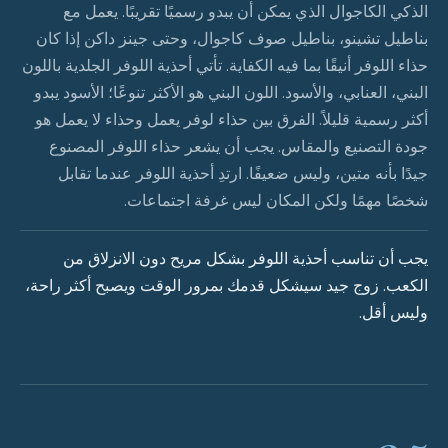
الذكي الكاجوال الذي يمكن أن يبدو رسميًا تقريبًا. يعمل مع
بناطيل تشينو، بناطيل صوف كاجوال، وحتى جينز داكن إذا كان
حذاء اللوفر أنيقًا بما فيه الكفاية. تأتي أحذية اللوفر الجلدية باللون
البني، العنابي، والأسود. اللون البني هو الأكثر تنوعًا؛ الأسود يبدو
أكثر رسمية قليلاً. الفرق بين حذاء لوفر يعمل وحذاء لا يعمل هو
جودة التصنيع والمقاس. يجب أن يشعر حذاء اللوفر المصنوع
جيدًا بأنه متين، وليس ضعيفًا. ارتدِ أحذية اللوفر عندما تقابل
شخصًا مهمًا ولكن المكان ليس غرفة اجتماعات.
يجب أن تناسب أحذية اللوفر بشكل مريح دون الانزلاق من
الكعب. زوج جيد سيشكل قدمك بمرور الوقت ويصبح أكثر راحة،
وليس أقل.