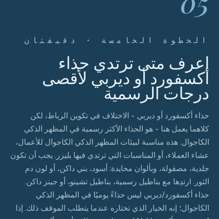
05
الخطوة الخامسة · دقيقتان
اعرف متى ترتدي حذاء
أكسفورد أو ديربي لأقصى
درجات الرسمية
حذاء أكسفورد أو ديربي - الاختلاف في تكوين الرباط، لكن
كلاهما يعمل هنا - هو الحذاء الأكثر رسمية في المظهر الذكي
الكاجوال. هذه مناسبة لبيئات المظهر الذكي الكاجوال للأعمال،
عشاء العملاء، أو المناسبات التي ترتدي فيها بليزر. يجب أن تكون
جلدية، مصقولة، وبألوان محايدة: أسود، بني داكن، أو لون دم
الثور. ارتدِها مع بناطيل رسمية، بناطيل تشينو، أو جينز داكن.
حذاء أكسفورد/ديربي ليس حذاءً يوميًا في المظهر الذكي
الكاجوال؛ إنه الخيار الذي تختاره عندما يتطلب الموقف ذلك. إذا