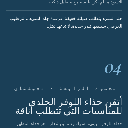
الأسود ما لم تكن تلبسه مع بناطيل داكنة.
جلد السويد يتطلب صيانة خفيفة. فرشاة جلد السويد والترطيب
العرضي سيبقيها تبدو جديدة. لا تدعها تبتل.
04
الخطوة الرابعة · دقيقتان
أتقن حذاء اللوفر الجلدي
للمناسبات التي تتطلب أناقة
حذاء اللوفر - بيني، بشراشيب، أو بشعار - هو حذاء المظهر