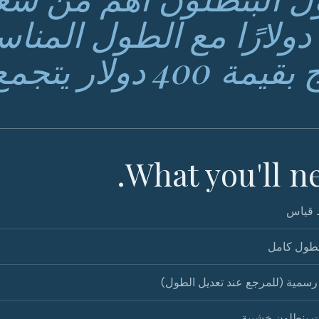
6 دولارًا مع الطول الم
400 دولار يتجمع عند كاحليك.
What you'll ne
قياس
بطول كامل
رسمية (للمرجع عند تعديل الطول)
ت بنطلون خشبية