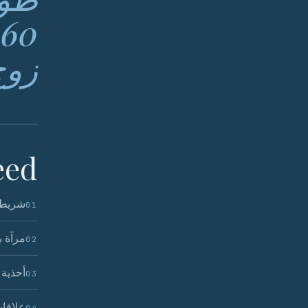
0
زوج بقيمة 
ed.
شريط 
01
مرآة 
02
أحذية 
03
علاقا