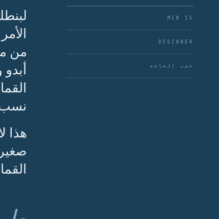
لبنطل
15 MIN
الأمر 
BEGINNER
من مست
أبدو و
حسب الحاجة
القما
نسب 
هذا ل
صغيرة
القماش
طول