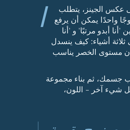
ا
ى عكس الجينز، يتطلب
وجًا واحدًا يمكن أن يرفع
ا أبدو مرتبًا' و 'أنا
لى ثلاثة أشياء: كيف ينسدل
كان مستوى الخصر يناسب
ناسب جسمك، ثم بناء مجموعة
ل شيء آخر - اللون،
ه. زوج بقيمة