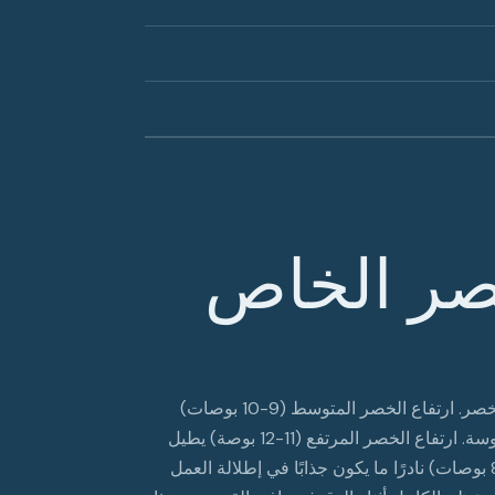
صر الخاص
ارتفاع الخصر هو المسافة من درزة المنشعب إلى أعلى حزام الخصر. ارتفاع الخصر المتوسط (9-10 بوصات)
يناسب معظم الأجسام ويتناسب بشكل جيد مع القمصان المدسوسة. ارتفاع الخصر المرتفع (11-12 بوصة) يطيل
الساقين ويناسب الأجسام النحيلة؛ ارتفاع الخصر المنخفض (7-8 بوصات) نادرًا ما يكون جذابًا في إطلالة العمل