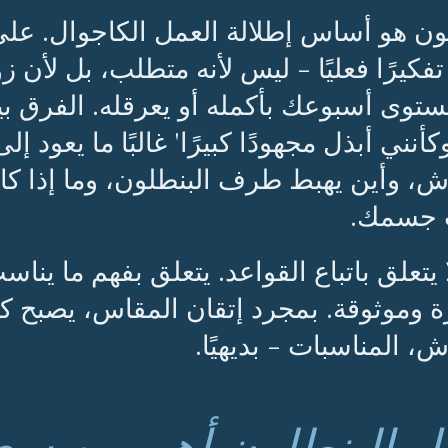
ون هو أساس إطلالة العمل الكاجوال. عل
تفكيرًا فعليًا - ليس لأنه متطلب، بل لأن ز
وى أسبوعك بأكمله أو يعرقله. الفرق بين 'أن
كأنني أبذل مجهودًا كبيرًا' غالبًا ما يعود إ
ش، وأين يهبط طرف البنطلون، وما إذا 
جسمك.
ا يتعلق باتباع القواعد. يتعلق بفهم ما ي
 وموثوقة. بمجرد إتقان المقاس، يصبح ك
، المناسبات - بديهيًا.
 البنطلون أهم من سعر