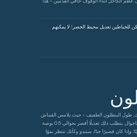
عظم الكاحل أثناء الوقوف حافي القدمين - هذا
كن للخياطين تعديل محيط الخصر؛ لا يمكنهم
لون
ئك. طول البنطلون الطفيف - حيث يلامس القماش
قمة حذائك دون أن يتجعد - هو النقطة المثالية لإطلالة العمل الكاجوال. يتطلب ذلك تعديلًا أقصر بحوالي 0.5 بوصة
وإذا كان قصيرًا جدًا، ستبدو وكأنك تنتظر نموًا