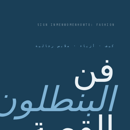
SIGN IN
MEN
WOMEN
HOWTO: FASHION
كيف · أزياء · ملابس رجالية
فن
البنطلون
القصة