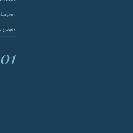
04
فرشاة
05
بخاخ م
06
01