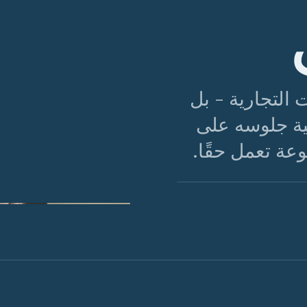
 التجارية - بل
ية جلوسه على
عة تعمل حقًا.
الشكل 01 · الطول الصحيح للبنطلون يلامس الحذاء دون تجعد