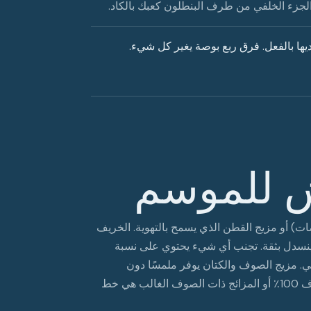
الجزء الخلفي من طرف البنطلون كعبك بالكاد.
ديها بالفعل. فرق ربع بوصة يغير كل شيء.
ش للموسم
 إلى الصوف خفيف الوزن (وزن استوائي، 7-9 أونصات) أو مزيج القطن الذي يسمح بالتهوية. الخريف
ة) يحافظ على شكله وينسدل بثقة. تجنب أي شيء يحتوي على نسبة
كي. مزيج الصوف والكتان يوفر ملمسًا دون
التضحية بالمتانة. تحقق من محتوى الألياف على الملصق - الصوف 100٪ أو المزائج ذات الصوف الغالب هي خط