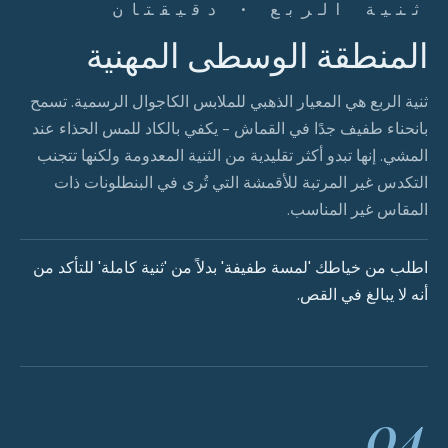
ثنية الربع · دقيقتان
المنطقة الوسطى المهنية
ثنية الربع هي المعيار الذهبي للملابس الكاجوال الرسمية. تسمح
بانحناء طفيف جدًا في القماش - يكفي بالكاد للمس الحذاء عند
المشي. إنها تبدو أكثر تقليدية من الثنية المعدومة ولكنها تتجنب
التكدس غير المرتبة للأقمشة التي تُرى في البنطلونات ذات
المقاس غير المناسب.
اطلب من خياطك 'لمسة طفيفة' بدلاً من 'ثنية كاملة' للتأكد من
أنه لا يبالغ في القص.
04