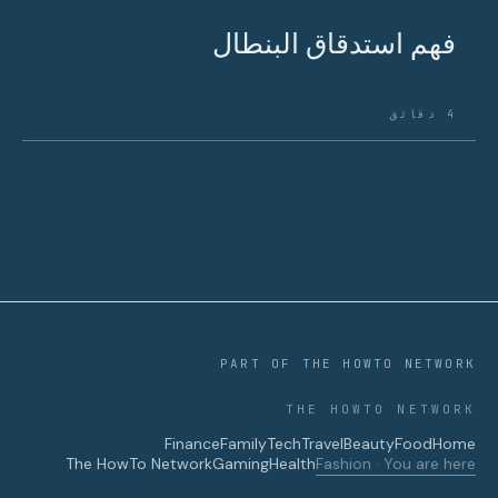
فهم استدقاق البنطال
4 دقائق
PART OF THE HOWTO NETWORK
THE HOWTO NETWORK
Finance
Family
Tech
Travel
Beauty
Food
Home
The HowTo Network
Gaming
Health
Fashion · You are here