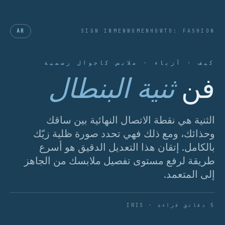
AR
SIGN IN
MEN
WOMEN
HOWTO: FASHION
كيف · أزياء · ملابس كاجوال رسمية
فن
ثنية البنطال
الثنية هي نقطة الاتصال النهائية بين ساقك
وحذائك، ومع ذلك فهي تحدد صورة ظلية زيّك
بالكامل. إتقان هذا التعديل الدقيق هو أسرع
طريقة لرفع مستوى تفصيل ملابسك من الجاهز
إلى المتعمد.
5 دقائق قراءة · IRIS
الشكل 01 · تشريح ثنية ربع نظيفة.