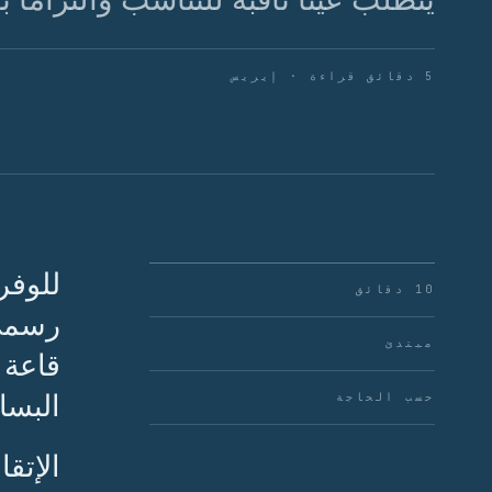
5 دقائق قراءة · إيريس
للوفر
10 دقائق
رسمي،
مبتدئ
قاعة 
البسا
حسب الحاجة
الإتق