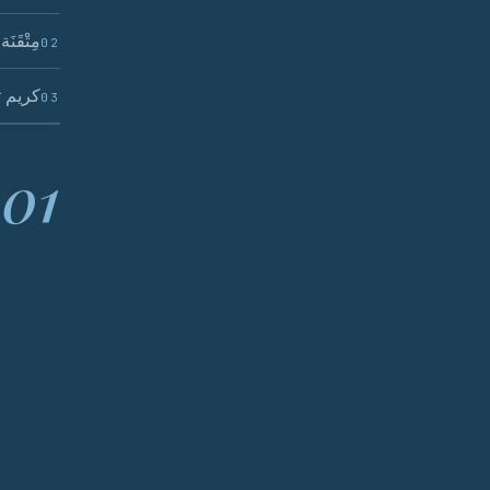
مِتْقَن
02
كريم ت
03
01