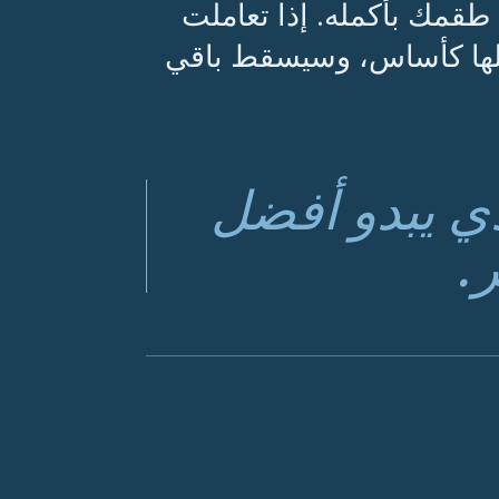
طقمك بأكمله. إذا تعاملت
املها كأساس، وسيسقط باقي
ذي يبدو أفضل
.