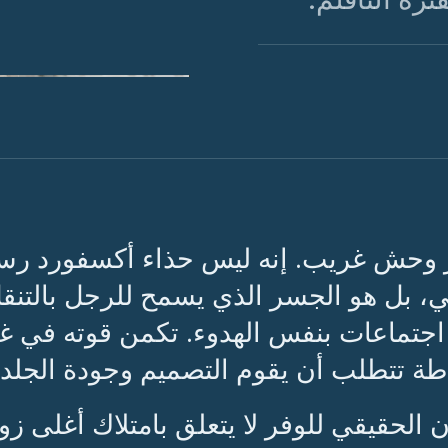
الشكل 01 · تشريح لوفر "بيني" كلاسيكي من جلد العجل.
 وحش غريب. إنه ليس حذاء أكسفورد رسميًا
 بل هو الجسر الذي يسمح للرجل بالتنقل
اجتماعات بنفس الهدوء. تكمن قوته في غي
طة تتطلب أن يقوم التصميم وجودة الجلد ب
ان الحقيقي للوفر لا يتعلق بامتلاك أغلى 