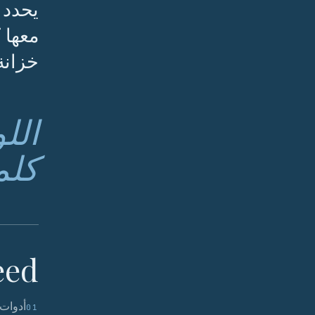
يحدد 
معها 
خزانة
الل
كلم
ed.
أدوات 
01