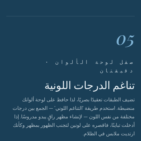
05
صقل لوحة الألوان ·
دقيقتان
تناغم الدرجات اللونية
تضيف الطبقات تعقيدًا بصريًا، لذا حافظ على لوحة ألوانك
منضبطة. استخدم طريقة 'التناغم اللوني' — الجمع بين درجات
مختلفة من نفس اللون — لإنشاء مظهر راقٍ يبدو مدروسًا. إذا
أدخلت تباينًا، فاقصره على لونين لتجنب الظهور بمظهر وكأنك
ارتديت ملابس في الظلام.