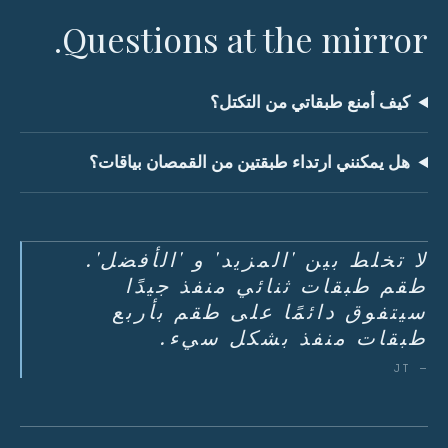
Questions at the mirror.
كيف أمنع طبقاتي من التكتل؟
هل يمكنني ارتداء طبقتين من القمصان بياقات؟
لا تخلط بين 'المزيد' و 'الأفضل'.
طقم طبقات ثنائي منفذ جيدًا
سيتفوق دائمًا على طقم بأربع
طبقات منفذ بشكل سيء.
— JT