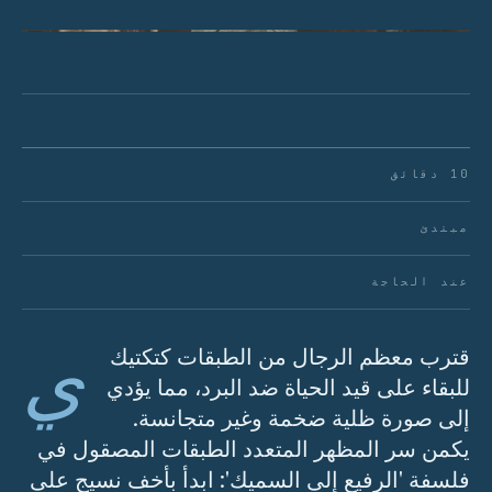
الشكل 01 · توازن الوزن والصورة الظلية.
10 دقائق
مبتدئ
عند الحاجة
ي
قترب معظم الرجال من الطبقات كتكتيك
للبقاء على قيد الحياة ضد البرد، مما يؤدي
إلى صورة ظلية ضخمة وغير متجانسة.
يكمن سر المظهر المتعدد الطبقات المصقول في
فلسفة 'الرفيع إلى السميك': ابدأ بأخف نسيج على