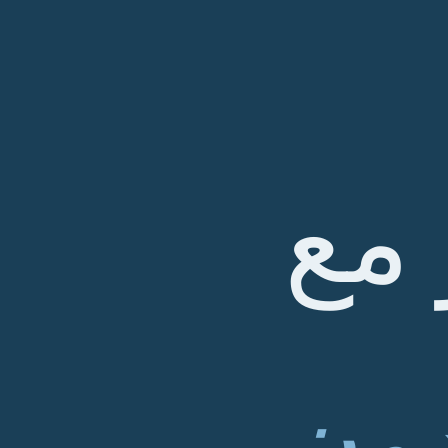
 مع
ون