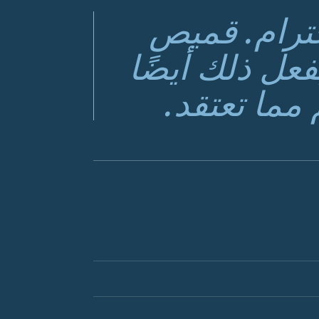
ترام. قميص
عل ذلك أيضًا
مما تعتقد.