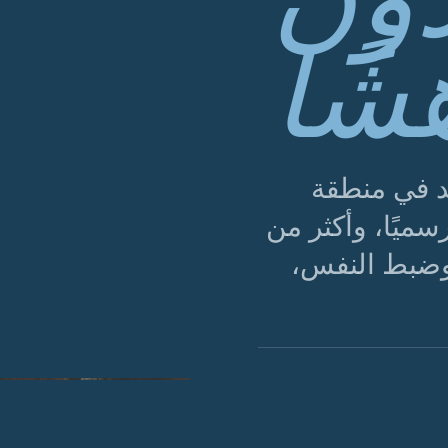
شًا
د في منطقة
يًا، وأكثر من
 وضبط النفس،
الشكل 01 · الأساس: قميص بولو مناسب، بنطلون سويدي عالي الخصر، وضبط متعمد