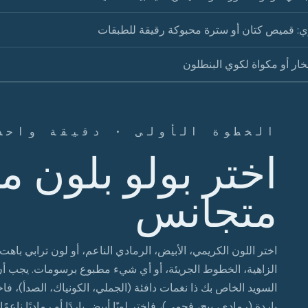
ي: قميص كتان أو سترة محبوكة رقيقة للطبقات
خار أو مكواة لكوي البنطلون
الخطوة الأولى · دقيقة واحد
اختر بولو بلون مح
متجانس
اختر اللون الكريمي، الأبيض، الرمادي الناعم، أو لون ترابي باهت
الزاهية، الخطوط الجريئة، أو أي شيء مطبوع برسومات. يجب أن يش
السويد الخاص بك ذا نغمات دافئة (الجملي، الكونياك، الصدأ)، فاختر ل
باردة (رمادي، بيج، فحمي)، فاختر لونًا أبيض باردًا أو رماديًا ناعمًا.