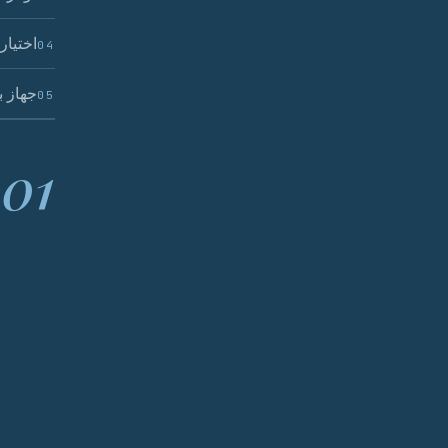
اختيار
04
جهاز ب
05
01