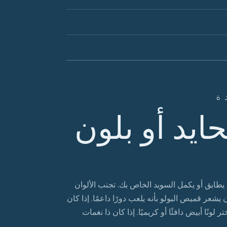
ة
ايد أو بلون
 يطابق أو يكمل السويد الخاص بك. تجنب الألوان
عر قميص البولو بأنه يلعب دورًا داعمًا. إذا كان
ونًا أبيض دافئًا أو كريميًا. إذا كان ذا نغمات