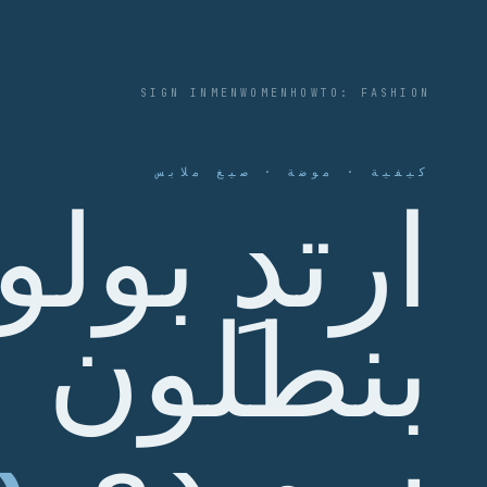
SIGN IN
MEN
WOMEN
HOWTO: FASHION
كيفية · موضة · صيغ ملابس
ارتدِ بولو
بنطلون
سويدي
د