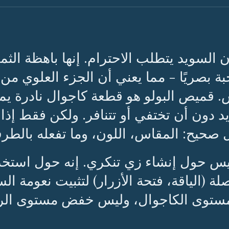
 السويد يتطلب الاحترام. إنها باهظة ال
ة بصريًا - مما يعني أن الجزء العلوي 
 قميص البولو هو قطعة كاجوال نادرة ي
د دون أن تختفي أو تتنافر. ولكن فقط إذا
صحيح: المقاس، اللون، وما تفعله بالطر
يس حول إنشاء زي تنكري. إنه حول استخدا
لة (الياقة، فتحة الأزرار) لتثبيت نعومة ا
ستوى الكاجوال، وليس خفض مستوى الر