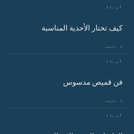
أزياء
كيف تختار الأحذية المناسبة
6 دقيقة
أزياء
فن قميص مدسوس
4 دقيقة
أزياء