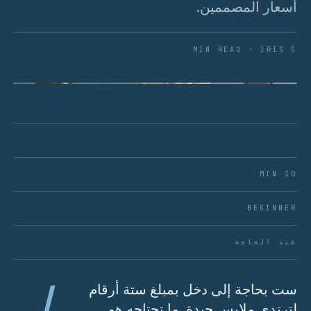
أسعار المصممين.
5 MIN READ · IRIS
الشكل 01 · الأساس المكون من خمس قطع الذي يفتح كل
شيء آخر.
10 MIN
BEGINNER
عند الحاجة
ل
ست بحاجة إلى دخل بمبلغ ستة أرقام
لترتدي ملابس جيدة. ما تحتاجه هو