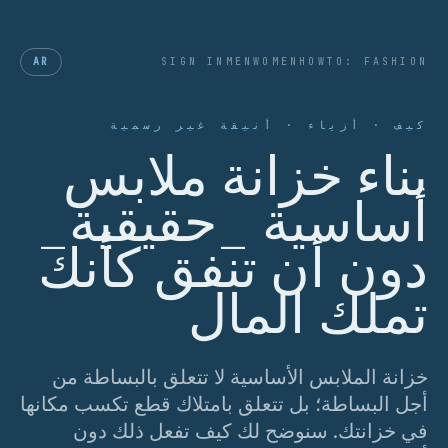
AR
SIGN IN
MEN
WOMEN
HOWTO: FASHION
كيف · أزياء · أنيقة غير رسمية
بناء خزانة ملابس
أساسية _حقيقية_
دون أن تنفق كأنك
تملك المال
خزانة الملابس الأساسية لا تتعلق بالبساطة من
أجل البساطة؛ بل تتعلق بامتلاك قطع تكسب مكانها
في خزانتك. سنوضح لك كيف تفعل ذلك دون