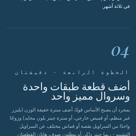
في ثلاثة أشهر.
04
الخطوة الرابعة · دقيقتان
أضف قطعة طبقات واحدة
وسروال مميز واحد
بمجرد أن يصبح الأساس قويًا، أضف سترة خفيفة الوزن (بليزر
غير منظم، أو قميص خارجي، أو سترة جينز بلون محايد) وزوجًا
واحدًا من السراويل بقصة أو قماش مختلف عن السراويل
التشينو - ربما جينز داكن أو بنطلون صوف. هاتان القطعتان