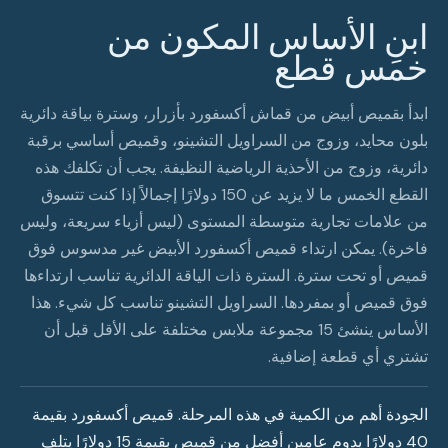
ابنِ الأساس المكون من
خمس قطع
ابدأ بقميص أبيض من قماش أكسفورد بأزرار، وسترة بياقة دائرية
بلون محايد، وزوج من السراويل التشينو، وقميص أساسي برقبة
دائرية، وزوج من الأحذية الرياضية النظيفة. يجب أن تكلفك هذه
القطع الخمس ما لا يزيد عن 150 دولارًا إجمالاً إذا كنت تتسوق
من علامات تجارية متوسطة المستوى (ليس أزياء سريعة، وليس
فاخرة). يمكن ارتداء قميص أكسفورد الأبيض غير مدسوس فوق
قميص أو تحت سترة. السترة ذات الياقة الدائرية تناسب ارتداءها
فوق قميص أو بمفردها. السراويل التشينو تناسب كل شيء. هذا
الأساس ينشئ 15 مجموعة ملابس مختلفة على الأقل قبل أن
تشتري أي قطعة إضافية.
الجودة أهم من الكمية في هذه المرحلة. قميص أكسفورد بقيمة
40 دولارًا يدوم عامين أفضل من قميص بقيمة 15 دولارًا يتلف