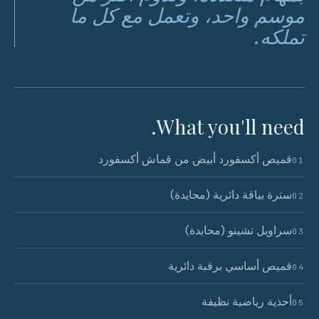
موسم واحد، وتعمل مع كل ما
تملكه.
What you'll need.
قميص أكسفورد أبيض من قماش أكسفورد
01
سترة بياقة دائرية (محايدة)
02
سراويل تشينو (محايدة)
03
قميص أساسي برقبة دائرية
04
أحذية رياضية نظيفة
05