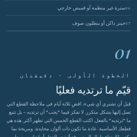
سترة غير منظمة أو قميص خارجي
06
جينز داكن أو بنطلون صوف
07
01
الخطوة الأولى · دقيقتان
قيّم ما ترتديه فعليًا
قبل أن تشتري أي شيء، اقضِ ثلاثة أيام في ملاحظة القطع التي
تصل إليها بشكل متكرر. لا تفكر فيما *يجب* أن ترتديه - بل تتبع
ما *ترتديه* بالفعل. اكتب القطع الخمس التي تظهر أكثر. هذه هي
قطعك الأساسية. عادة ما تكون ذات ألوان محايدة، ومريحة بما
يكفي للارتداء طوال اليوم، وقد أثبتت بالفعل أنها تناسب نمط