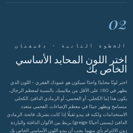
02
الخطوة الثانية · دقيقتان
اختر اللون المحايد الأساسي
الخاص بك
اختر لونًا محايدًا واحدًا سيكون هو عمودك الفقري - اللون الذي
يظهر في 60٪ على الأقل من ملابسك. بالنسبة لمعظم الرجال،
يكون هذا إما الكحلي، أو الفحمي، أو الرمادي الدافئ. الكحلي
متسامح ويظهر جيدًا في معظم الإضاءات. الفحمي متعدد
الاستخدامات ولكنه قد يبدو ثقيلًا إذا كانت بشرتك فاتحة. الرمادي
الدافئ (يسمى أحيانًا greige) يربط بين الألوان الدافئة والباردة
دون الالتزام بأي منهما. يجب أن يبدو اللون الأساسي الخاص بك