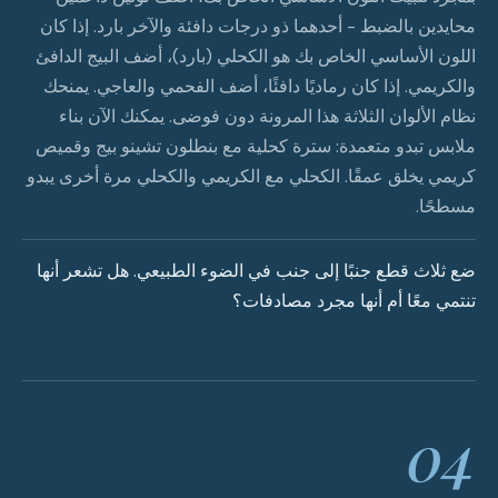
محايدين بالضبط - أحدهما ذو درجات دافئة والآخر بارد. إذا كان
اللون الأساسي الخاص بك هو الكحلي (بارد)، أضف البيج الدافئ
والكريمي. إذا كان رماديًا دافئًا، أضف الفحمي والعاجي. يمنحك
نظام الألوان الثلاثة هذا المرونة دون فوضى. يمكنك الآن بناء
ملابس تبدو متعمدة: سترة كحلية مع بنطلون تشينو بيج وقميص
كريمي يخلق عمقًا. الكحلي مع الكريمي والكحلي مرة أخرى يبدو
مسطحًا.
ضع ثلاث قطع جنبًا إلى جنب في الضوء الطبيعي. هل تشعر أنها
تنتمي معًا أم أنها مجرد مصادفات؟
04