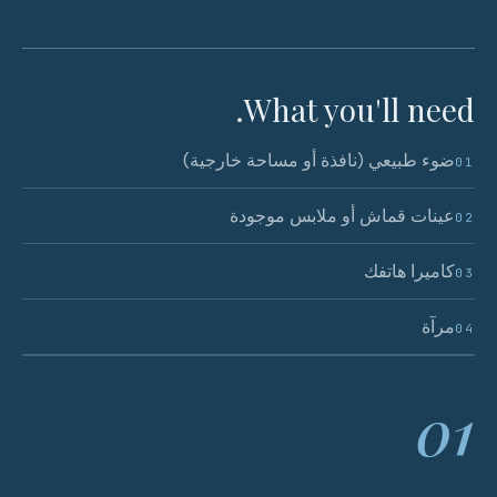
What you'll need.
ضوء طبيعي (نافذة أو مساحة خارجية)
01
عينات قماش أو ملابس موجودة
02
كاميرا هاتفك
03
مرآة
04
01