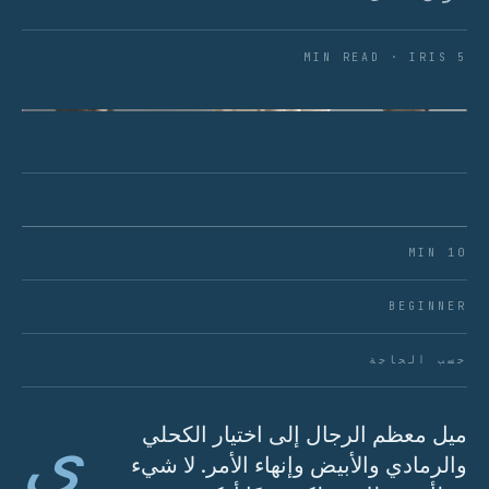
5 MIN READ · IRIS
شكل 01 · الألوان الأساسية أهم مما تعتقد. من
اليسار إلى اليمين: فحمي بارد، بيج دافئ، كريمي
محايد.
10 MIN
BEGINNER
حسب الحاجة
ي
ميل معظم الرجال إلى اختيار الكحلي
والرمادي والأبيض وإنهاء الأمر. لا شيء