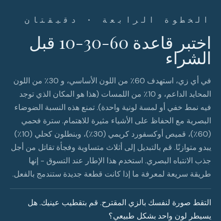
الخطوة الرابعة · دقيقتان
اختبر قاعدة 60-30-10 قبل
الشراء
في أي زي، استهدف 60٪ من اللون الأساسي، و 30٪ من اللون
المحايد الداعم، و 10٪ من اللمسات (هذا هو المكان الذي توجد
فيه نمط خفي أو لمسة لونية واحدة). تمنع هذه النسبة الضوضاء
البصرية مع الحفاظ على الأشياء مثيرة للاهتمام. سترة فحمي
(60٪)، قميص أوكسفورد كريمي (30٪)، وبنطلون كحلي (10٪)
يبدو متوازنًا. قم بالتبديل إلى أثلاث متساوية وفجأة تقاتل من أجل
جذب الانتباه البصري. استخدم هذا الإطار عند التسوق - إنها
طريقة سريعة لمعرفة ما إذا كانت قطعة جديدة ستندمج بالفعل.
التقط صورة لنفسك بالزي المقترح. قم بتقطيب عينيك. هل
يسيطر لون واحد بشكل طبيعي؟