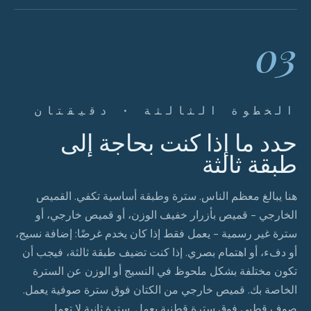
03
الخطوة الثالثة · دقيقتان
حدد ما إذا كنت بحاجة إلى
طبقة ثالثة
هنا يبالغ معظم الناس. سترة وطبقة أساسية تكفي. القميص
الخارجي - قميص بأزرار خفيف الوزن، أو قميص خارجي، أو
سترة غير رسمية - يعمل فقط إذا كان يخدم غرضًا: إضافة نسيج،
أو دفء، أو اهتمام بصري. إذا كنت تضيف طبقة ثالثة، فيجب أن
تكون مختلفة بشكل ملحوظ في النسيج أو الوزن عن السترة
الخاصة بك. قميص خارجي من الكتان فوق سترة صوفية يعمل.
صوف قطبي فوق سترة قطنية يعمل. سترة ثانية لا تعمل.