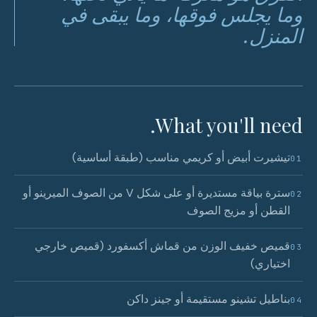
وما يجلس فوقها، وما يبقى في
المنزل.
What you'll need.
تيشيرت أبيض أو كريمي مناسب (طبقة أساسية)
01
سترة بياقة مستديرة أو على شكل V من الصوف الميرينو أو
02
القطن أو مزيج الصوف
قميص خفيف الوزن من قماش أكسفورد (قميص خارجي
03
اختياري)
بناطيل تشينو مستقيمة أو جينز داكن
04