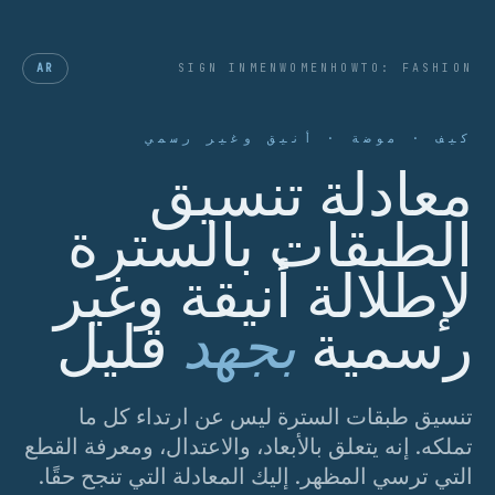
AR
SIGN IN
MEN
WOMEN
HOWTO: FASHION
كيف · موضة · أنيق وغير رسمي
معادلة تنسيق
الطبقات بالسترة
لإطلالة أنيقة وغير
رسمية
بجهد
قليل
تنسيق طبقات السترة ليس عن ارتداء كل ما
تملكه. إنه يتعلق بالأبعاد، والاعتدال، ومعرفة القطع
التي ترسي المظهر. إليك المعادلة التي تنجح حقًا.