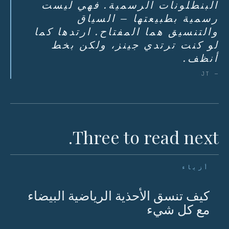
البنطلونات الرسمية. فهي ليست
رسمية بطبيعتها – السياق
والتنسيق هما المفتاح. ارتدها كما
لو كنت ترتدي جينز، ولكن بخط
أنظف.
— JT
Three to read next.
أزياء
كيف تنسق الأحذية الرياضية البيضاء
مع كل شيء