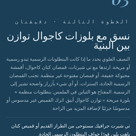
الخطوة الثالثة · دقيقتان
نسق مع بلوزات كاجوال توازن
بين البنية
النصف العلوي يحدد ما إذا كانت البنطلونات الرسمية تبدو رسمية
أو مريحة. ارتدها مع تي شيرتات، قمصان كتان كاجوال، أقمشة
محبوكة خفيفة، أو قمصان مفتوحة غير منظمة. تجنب القمصان
الرسمية الحادة، السترات، أو أي شيء بأزرار واضحة تشير إلى
الرسمية. المفتاح هو التباين في الملمس: بنطلونات منظمة +
بلوزة مريحة = توازن كاجوال أنيق. اترك القميص غير مدسوس أو
مدسوسًا جزئيًا لإضافة المزيد من الراحة.
تي شيرت جرافيك مستوحى من الطراز القديم أو قميص كتان
باهت يلين فورًا حواف البنطلون الرسمي الحادة.