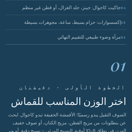
جاكيت كاجوال: جينز، جلد الغزال، أو قطن غير منظم
04
إكسسوارات: حزام بسيط، ساعة، مجوهرات بسيطة
05
مرآة وضوء طبيعي للتقييم النهائي
06
01
الخطوة الأولى · دقيقتان
اختر الوزن المناسب للقماش
الصوف الثقيل يبدو رسميًا؛ الأقمشة الخفيفة تبدو كاجوال. ابحث
عن بنطلونات من مزيج القطن، مزيج الكتان، أو صوف خفيف
الوزن في نطاق 8-10 أوقية. النسيج المرئي – نسيج دقيق أو وبر