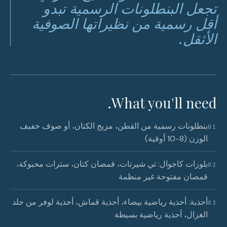
تجعل البنطلونات الرسمية تبدو
أقل رسمية من نظيراتها الصوفية
الأثقل.
What you'll need.
بنطلونات رسمية من القطن، مزيج الكتان، أو صوف خفيف
01
الوزن (8-10 أوقية)
بلوزات كاجوال: تي شيرتات، قمصان كتان، سترات محبوكة،
02
قمصان مفتوحة غير منظمة
أحذية: أحذية رياضية بيضاء، أحذية قماش، أحذية لوفر من جلد
03
الغزال، أحذية رياضية بسيطة