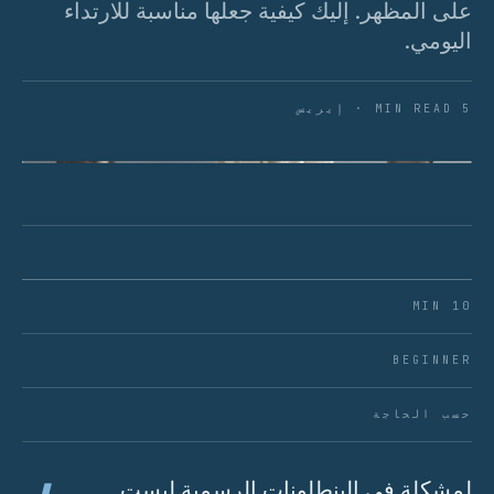
على المظهر. إليك كيفية جعلها مناسبة للارتداء
اليومي.
5 MIN READ · إيريس
الشكل 01 · البنطلونات الرسمية من قماش أخف منسقة
مع أساسيات كاجوال تبدو كاجوال أنيقة، وليست رسمية
10 MIN
BEGINNER
حسب الحاجة
لمشكلة في البنطلونات الرسمية ليست