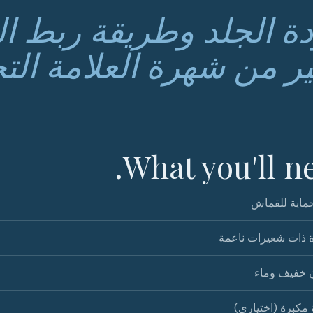
ة الجلد وطريقة ربط الن
ير من شهرة العلامة التج
What you'll ne
ماية للقماش
 ذات شعيرات ناعمة
 خفيف وماء
مكبرة (اختياري)