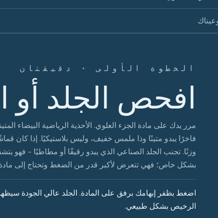
عيناك
الخطوة الأولى · دقيقتان
افحص الجلد أو 
مرر يدك على مادة الجزء العلوي. الأحذية الرياضية البيضاء المتينة
فاخرًا يبدو متينًا وذا ملمس خفيف، وليس بلاستيكيًا. إذا كان قما
وزنًا. تجنب الجلد الصناعي الذي يبدو رقيقًا أو مطاطيًا - فهو
بشكل خاص؛ فهي تتعرض لأكبر قدر من الضغط وتحتاج إلى مادة 
اضغط بظفر إبهامك برفق على المادة. الجلد عالي الجودة سيظهر ا
الرخيص بشكل طبيعي.