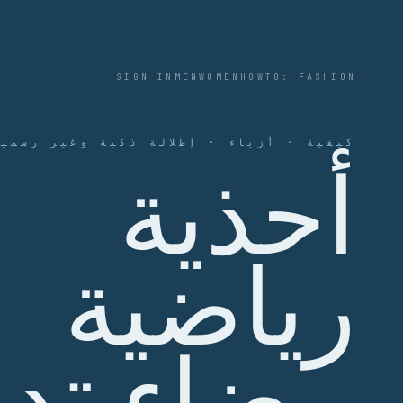
SIGN IN
MEN
WOMEN
HOWTO: FASHION
كيفية · أزياء · إطلالة ذكية وغير رسمية
أحذية
رياضية
بيضاء تد