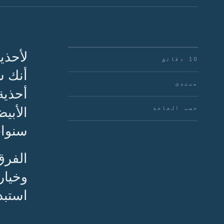
لأحذي
10 دقائق
أنك س
مبتدئ
أحذية
الأبي
حسب الحاجة
سنوات
الفرق 
وخيار
استبد