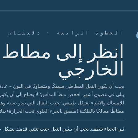
الخطوة الرابعة · دقيقتان
انظر إلى مطاط ا
الخارجي
يجب أن يكون النعل المطاطي سميكًا ومتساويًا في اللون - عادة
يبلى في غضون أشهر. افحص نمط المداس؛ لا يحتاج إلى أن يكون ع
للإمساك والانثناء بشكل طبيعي. تجنب النعال التي تبدو صلبة و
مطاطًا معالجًا بالفلكنة (ملصق بالجزء العلوي تحت الحرارة) بدل
ثني الحذاء بلطف. يجب أن ينثني النعل حيث تنثني قدمك بشكل طب