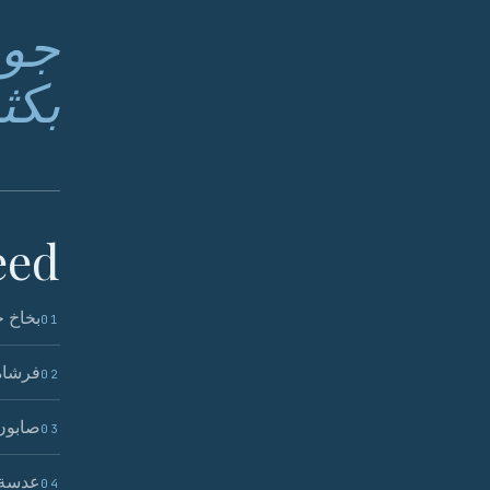
جود
بكث
ed.
بخاخ ح
01
فرشاة
02
صابون
03
عدسة 
04