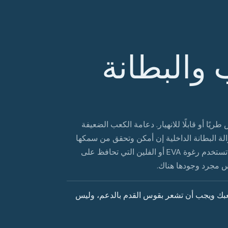
 والبطانة
يًا أو قابلًا للانهيار. دعامة الكعب الضعيفة
الة البطانة الداخلية إن أمكن وتحقق من سمكها
وكثافتها. تتضخم البطانات الرخيصة على الفور؛ البطانات الجيدة تستخدم رغوة EVA أو الفلين التي تحافظ على
يس مجرد وجودها هناك.
كعبك ويجب أن تشعر بقوس القدم بالدعم، وليس