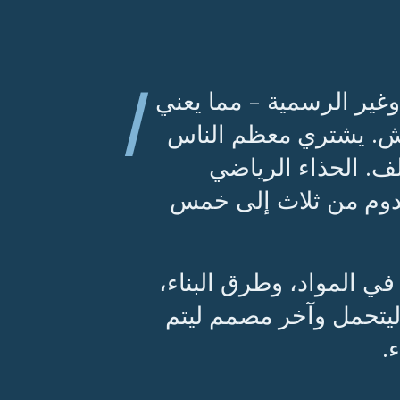
ا
 وغير الرسمية - مما يعني
دش. يشتري معظم الناس
لف. الحذاء الرياضي
ه يدوم من ثلاث إلى خمس
 في المواد، وطرق البناء،
يتحمل وآخر مصمم ليتم
.