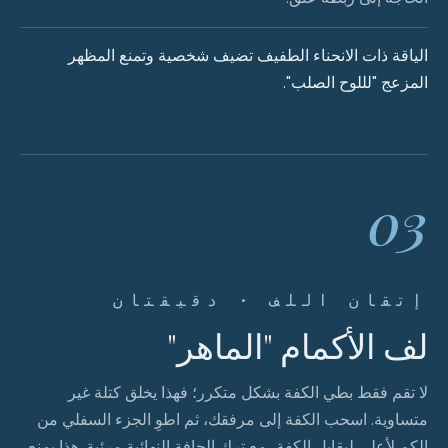
الياقة ذات الانحناء الطفيف تضيف شخصية وتمنع المظهر
المزعج "لللوح الصلب".
03
إتقان اللف · دقيقتان
لف الأكمام "الماهر"
لا تقم فقط بطي الكفة بشكل متكرر؛ فهذا يخلق كتلة غير
متساوية. اسحب الكفة إلى مرفقك، ثم اطوِ الجزء السفلي من
الكم لأعلى ليقابل الكفة، مع ترك الحافة النهائية مرئية. هذا يمنع