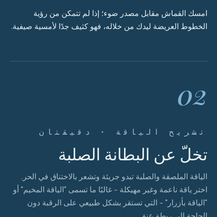
امسك القماش مقابل مصدر ضوء؛ إذا لم تتمكن من رؤية
الخطوط العريضة ليدك من خلاله، فهو كثيف جدًا لأمسية صيفية.
02
تشريح الياقة · دقيقتان
تخلّ عن البطانة الصلبة
الياقة الملصقة والصلبة تبدو جريئة وتشعر بالاختناق في الحر.
اختر ياقة ناعمة وغير مهيكلة - غالبًا ما تسمى "الياقة المخيم" أو
"الياقة بأزرار" - التي تستقر بشكل طبيعي على الرقبة دون
الحاجة إلى ربطة عنق.