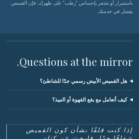
باستمرار أو تشعر بإحساس "رطب" على ظهرك، فإن القميص
يفشل في خدمتك.
Questions at the mirror.
هل القميص الأبيض رسمي جدًا للشاطئ؟
كيف أتعامل مع بقع القهوة أو النبيذ؟
إذا كنت قلقًا بشأن كون القميص
شفافًا جدًا، فابحث عن كتان