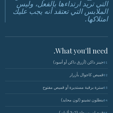
التي تريد ارتداءها بالفعل، وليس
الملابس التي تعتقد أنه يجب عليك
امتلاكها.
What you'll need.
جينز داكن (أزرق داكن أو أسود)
01
قميص كاجوال بأزرار
02
سترة برقبة مستديرة أو قميص مفتوح
03
بنطلون تشينو (لون محايد)
04
قمصان بسيطة (2-3 ألوان)