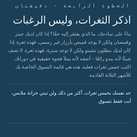
الخطوة الرابعة · دقيقتان
اذكر الثغرات، وليس الرغبات
بناءً على نماذجك، ما الذي يفتقر إليه حقًا؟ إذا كان لديك جينز
وقمصان ولكن لا يوجد قميص بأزرار غير رسمي، فهذه ثغرة. إذا
كان لديك بنطلون تشينو ولكن لا توجد سترة، فهذه ثغرة. لا تضف
شيئًا لأنه يبدو رائعًا - أضفه لأنه يملأ فجوة حقيقية في دورانك.
اكتب خمس ثغرات فعلية. هذه هي قائمة التسوق الخاصة بك
للأشهر الثلاثة القادمة.
حد نفسك بخمس ثغرات. أكثر من ذلك ولن تبني خزانة ملابس،
أنت فقط تتسوق.