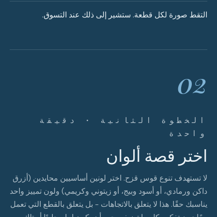
التقط صورة لكل قطعة. ستشير إلى ذلك عند التسوق.
02
الخطوة الثانية · دقيقة
واحدة
اختر قصة ألوان
لا تستهدف تنوع قوس قزح. اختر لونين أساسيين محايدين (أزرق
داكن ورمادي، أو أسود وبيج، أو زيتوني وكريمي) ولون تمييز واحد
يناسبك حقًا. هذا لا يتعلق بالاتجاهات - بل يتعلق بالقطع التي تعمل