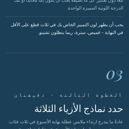
معًا دون تفكير. كل ما تضيفه يجب أن يكون إما محايدًا أو تلك
الدرجة اللونية المميزة الواحدة.
يجب أن يظهر لون التمييز الخاص بك في ثلاث قطع على الأقل
في النهاية - قميص، سترة، ربما بنطلون تشينو.
03
الخطوة الثالثة · دقيقتان
حدد نماذج الأزياء الثلاثة
عادةً ما يندرج ارتداء ملابس عطلة نهاية الأسبوع في ثلاث فئات: