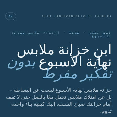
AR
SIGN IN
MEN
WOMEN
HOWTO: FASHION
كيف تفعل · موضة · ارتداء ملابس نهاية
الأسبوع
ابنِ خزانة ملابس
نهاية الأسبوع
بدون
تفكير مفرط
خزانة ملابس نهاية الأسبوع ليست عن البساطة -
بل عن امتلاك ملابس تعمل معًا بالفعل حتى لا تقف
أمام خزانتك صباح السبت. إليك كيفية بناء واحدة
تدوم.