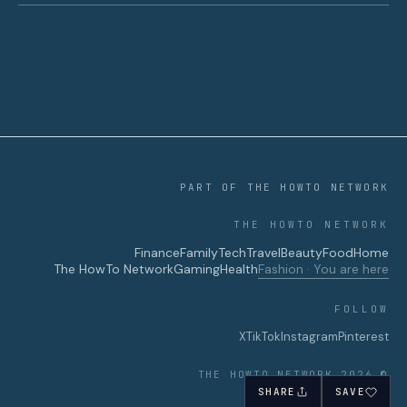
PART OF THE HOWTO NETWORK
THE HOWTO NETWORK
Finance
Family
Tech
Travel
Beauty
Food
Home
The HowTo Network
Gaming
Health
Fashion · You are here
FOLLOW
X
TikTok
Instagram
Pinterest
© 2026 THE HOWTO NETWORK
SHARE
SAVE