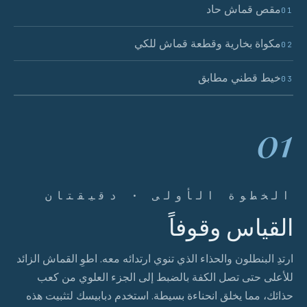
مقص قماش حاد
01
مكواة بخارية وقطعة قماش للكي
02
خيط قطني مطابق
03
01
الخطوة الأولى · دقيقتان
القياس وقوفاً
ارتدِ البنطلون والحذاء الذي تنوي ارتدائه معه. اطوِ القماش الزائد
للأعلى حتى تصل الكفة بالضبط إلى الجزء العلوي من كعب
حذائك، مما يخلق انحناءة بسيطة. استخدم دبابيسك لتثبيت هذه