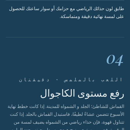
طابق لون حذائك الرياضي مع حزامك أو سوار ساعتك للحصول
على لمسة نهائية دقيقة ومتماسكة.
04
اللعب بالملمس · دقيقتان
رفع مستوى الكاجوال
القماش للشاطئ؛ الجلد و الشمواه للمدينة. إذا كانت خطط نهاية
الأسبوع تتضمن عشاءً لطيفًا، فاستبدل القماش بالجلد. إذا كنت
تتناول قهوة، فإن حذاء رياضي من الشمواه يضيف لمسة من
الرقي ترفع من مستوى مزيج هودي بسيط وجينز. يحدد الملمس