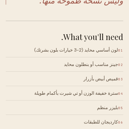
وليس نسخة طموحة منها.
What you'll need.
لون أساسي محايد (2-3 خيارات بلون بشرتك)
01
جينز مناسب أو بنطلون محايد
02
قميص أبيض بأزرار
03
سترة خفيفة الوزن أو تي شيرت بأكمام طويلة
04
بليزر منظم
05
كارديجان للطبقات
06