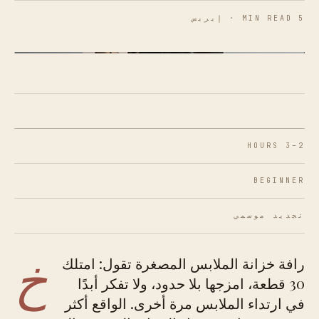
5 MIN READ · إيريس
الشكل 01 · تبدأ خزانة الملابس المصغرة الوظيفية
بقطع تتحدث نفس اللغة اللونية
2–3 HOURS
BEGINNER
تجديد موسمي
خ
رافة خزانة الملابس المصغرة تقول: امتلك
30 قطعة، امزجها بلا حدود، ولا تفكر أبدًا
في ارتداء الملابس مرة أخرى. الواقع أكثر