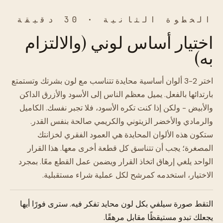
الخطوة الثانية · 30 دقيقة
اختيار أساس لوني (والالتزام
به)
اختر 2-3 ألوان أساسية محايدة تتناسب مع لون بشرتك وتستمتع
بارتدائها بالفعل. يميل معظم الناس إلى الأسود والأزرق الداكن
والأبيض - ولكن إذا كنت تكره الأسود، فلا تجبر نفسك. الكاميل
والرمادي والأخضر الزيتوني والكريمي صالحة بنفس القدر.
ستكون هذه الألوان المحايدة هي العمود الفقري لخزانتك
المصغرة؛ يجب أن تتناسق كل قطعة أخرى معها. هذا القرار
الواحد يلغي إرهاق اتخاذ القرار ويضمن عمل القطع معًا. بمجرد
الاختيار، استخدمه كمرشح لكل عملية شراء مستقبلية.
التقط صورة سيلفي بكل لون محايد تفكر فيه. سترى فورًا أيها
يجعلك تبدو مستيقظًا مقابل مرهقًا.