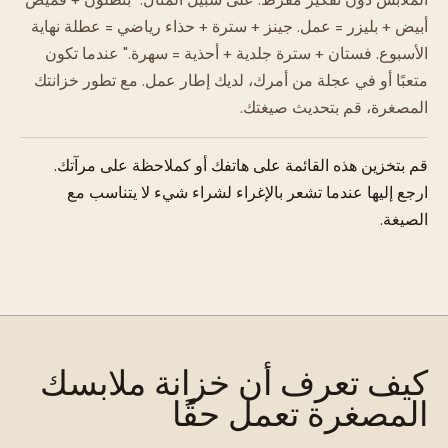
أبيض + بليزر = عمل. جينز + سترة + حذاء رياضي = عطلة نهاية
الأسبوع. فستان + سترة جلدية + أحذية = سهرة." عندما تكون
متعبًا أو في عجلة من أمرك، لديك إطار عمل. مع تطور خزانتك
المصغرة، قم بتحديث صيغتك.
قم بتخزين هذه القائمة على هاتفك أو كملاحظة على مرآتك.
ارجع إليها عندما تشعر بالإغراء لشراء شيء لا يتناسب مع
الصيغة.
كيف تعرف أن خزانة ملابسك
المصغرة تعمل حقًا