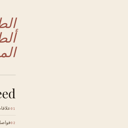
الط
ألط
الم
ed.
علاقات
01
فواصل 
02