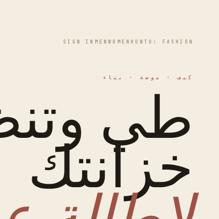
SIGN IN
MEN
WOMEN
HOWTO: FASHION
كيف · موضة · بناء
طي وتنظ
خزانتك
لإطالة ع