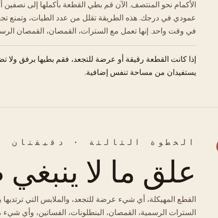
الأكمام نحو المنتصف. الآن قم بطي القطعة بأكملها إلى نصفين أف
عمودي في درجك. هذه الطريقة تقلل من عدد الطيات، وتمنع تج
في وقت واحد. إنها تعمل مع السترات، القمصان، القمصان الرسم
إذا كانت القطعة رقيقة أو عرضة للتجعد، فقم بطيها برفق ولا تض
يستفيدان من مساحة تنفس إضافية.
الخطوة الثالثة · دقيقتان
علق ما لا ينبغي 
القطع المهيكلة، أي شيء عرضة للتجعد، والملابس التي ترتديه
السترات الرسمية، القمصان، البنطلونات، الفساتين، وأي شيء من