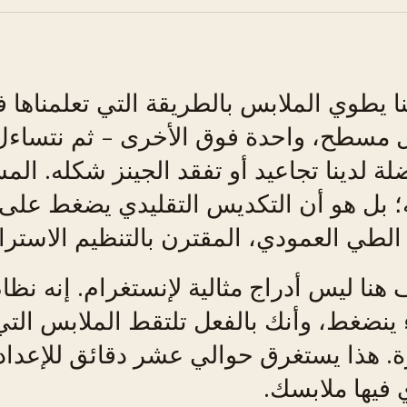
 يطوي الملابس بالطريقة التي تعلمناها 
مسطح، واحدة فوق الأخرى - ثم نتساءل ل
لة لدينا تجاعيد أو تفقد الجينز شكله. ا
 بل هو أن التكديس التقليدي يضغط على 
 الطي العمودي، المقترن بالتنظيم الاستر
 هنا ليس أدراج مثالية لإنستغرام. إنه نظ
نضغط، وأنك بالفعل تلتقط الملابس التي 
. هذا يستغرق حوالي عشر دقائق للإعداد
 فيها ملابسك.