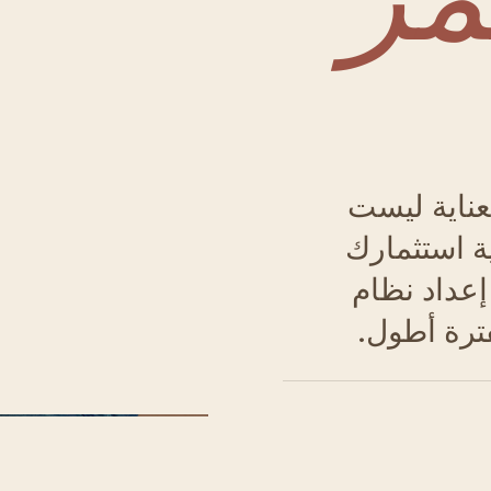
عناية ليست
ة استثمارك
 إعداد نظام
ترة أطول.
شكل 01 · الطي العم
واحدة