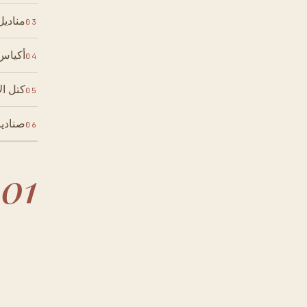
مناديل
03
أكياس
04
كتل ال
05
صناديق
06
01