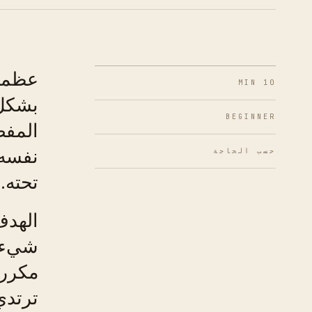
عظمنا
10 MIN
بشكل 
BEGINNER
المفض
نفسه؛
حسب الحاجة
تحته.
الهدف
شيء ي
مكررة
ترتدي