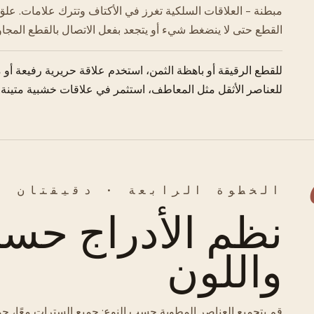
مبطنة - العلاقات السلكية تغرز في الأكتاف وتترك علامات. علق
القطع حتى لا ينضغط شيء أو يتجعد بفعل الاتصال بالقطع المجاو
للقطع الرقيقة أو باهظة الثمن، استخدم علاقة حريرية رفيعة أو م
للعناصر الأثقل مثل المعاطف، استثمر في علاقات خشبية متينة.
الخطوة الرابعة · دقيقتان
نظم الأدراج حسب
واللون
قم بتجميع العناصر المطوية حسب النوع: جميع السترات معًا، جميع