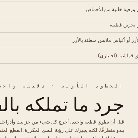
 ورقية خالية من الأحماض
 تخزين قطنية
أرز أو أكياس ملابس مبطنة بالأرز
 قماشية (اختياري)
الخطوة الأولى · دقيقة واحد
جرد ما تملكه بال
قبل أن تطوي قطعة واحدة، أخرج كل شيء من خزانتك وأدراجك
يبدو متطرفًا، لكنه يجبرك على رؤية النسخ المكررة، القطع المنسي