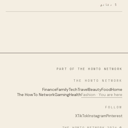
5 دقائق
PART OF THE HOWTO NETWORK
THE HOWTO NETWORK
Finance
Family
Tech
Travel
Beauty
Food
Home
The HowTo Network
Gaming
Health
Fashion · You are here
FOLLOW
X
TikTok
Instagram
Pinterest
© 2026 THE HOWTO NETWORK