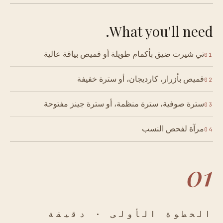
What you'll need.
تي شيرت ضيق بأكمام طويلة أو قميص بياقة عالية
01
قميص بأزرار، كارديجان، أو سترة خفيفة
02
سترة صوفية، سترة منظمة، أو سترة جينز مفتوحة
03
مرآة لفحص النسب
04
01
الخطوة الأولى · دقيقة