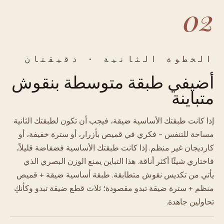
02
الخطوة الثانية · دقيقتان
أضيفي طبقة متوسطة بنقوش
متباينة
إذا كانت طبقتك الأساسية ضيقة، فيجب أن تكون لطبقتك الثانية
مساحة للتنفس - فكري في قميص بأزرار، أو سترة خفيفة، أو
كارديجان غير منظم. إذا كانت طبقتك الأساسية فضفاضة قليلاً،
فاختاري شيئًا أكثر أناقة. هذا التباين يمنع الوزن البصري الذي
يأتي من تكديس نقوش متطابقة. طبقة أساسية ضيقة + قميص
منظم + سترة ضيقة تبدو مقصودة؛ ثلاث قطع ضيقة تبدو وكأنكِ
تحاولين جاهدة.