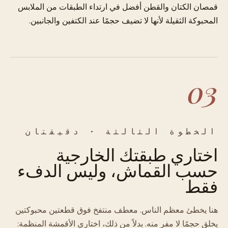
قمصان الكتان والقطن أفضل في ارتداء الطبقات من الملابس
المحبوكة الثقيلة لأنها لا تضيف حجمًا عند الكتفين والجانبين.
03
الخطوة الثالثة · دقيقتان
اختاري طبقتك الخارجية
حسب القماش، وليس الدفء
فقط
هنا يخطئ معظم الناس. معطف منتفخ فوق قطعتين محبوكتين
يخلق حجمًا لا مفر منه. بدلاً من ذلك، اختاري الأقمشة المنظمة: