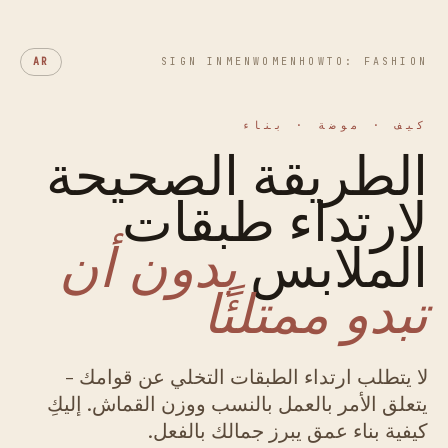
AR
SIGN IN
MEN
WOMEN
HOWTO: FASHION
كيف · موضة · بناء
الطريقة الصحيحة
لارتداء طبقات
الملابس
بدون أن
تبدو ممتلئًا
لا يتطلب ارتداء الطبقات التخلي عن قوامك -
يتعلق الأمر بالعمل بالنسب ووزن القماش. إليكِ
كيفية بناء عمق يبرز جمالك بالفعل.