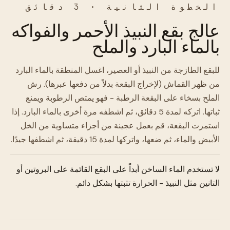
الخطوة الثانية · 3 دقائق
عالج بقع النبيذ الأحمر والفواكه
بالماء البارد والملح
للبقع الطازجة من النبيذ أو العصير، اغسل المنطقة بالماء البارد
من ظهر القماش (لإخراج البقعة بدلاً من دفعها عبرها). رش
الملح بسخاء على البقعة الرطبة - فهو يمتص الرطوبة ويمنع
ثباتها. اتركه لمدة 5 دقائق، ثم اشطفه مرة أخرى بالماء البارد. إذا
استمرت البقعة، قم بعمل عجينة من أجزاء متساوية من الخل
الأبيض والماء، ثم ضعها، واتركها لمدة 15 دقيقة، ثم اشطفها جيدًا.
لا تستخدم الماء الساخن أبداً على البقع القائمة على البروتين أو
التانين مثل النبيذ - الحرارة تثبتها بشكل دائم.