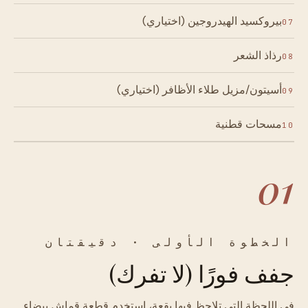
بيروكسيد الهيدروجين (اختياري)
07
رذاذ الشعر
08
أسيتون/مزيل طلاء الأظافر (اختياري)
09
مسحات قطنية
10
01
الخطوة الأولى · دقيقتان
جفف فورًا (لا تفرك)
في اللحظة التي تلاحظ فيها بقعة، استخدم قطعة قماش بيضاء