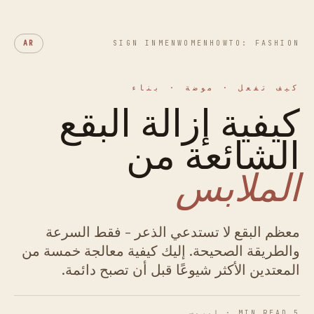
AR
SIGN IN
MEN
WOMEN
HOWTO: FASHION
كيف تفعل · موضة · بناء
كيفية إزالة البقع
الشائعة من
الملابس
معظم البقع لا تستدعي الذعر - فقط السرعة
والطريقة الصحيحة. إليك كيفية معالجة خمسة من
المعتدين الأكثر شيوعًا قبل أن تصبح دائمة.
5 MIN READ · إيريس