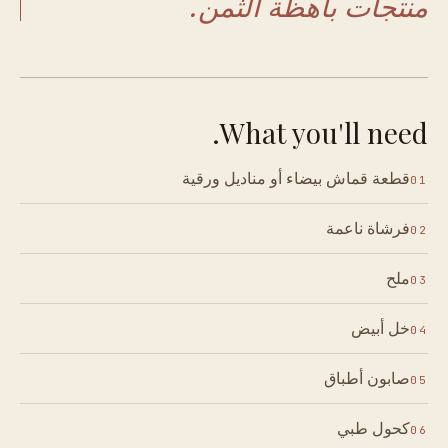
منتجات باهظة الثمن.
What you'll need.
قطعة قماش بيضاء أو مناديل ورقية
01
فرشاة ناعمة
02
ملح
03
خل أبيض
04
صابون أطباق
05
كحول طبي
06