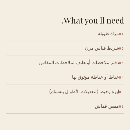
What you'll need.
مرآة طويلة
01
شريط قياس مرن
02
دفتر ملاحظات أو هاتف لملاحظات المقاس
03
خياط أو خياطة موثوق بها
04
إبرة وخيط (لتعديلات الأطوال بنفسك)
05
مقص قماش
06