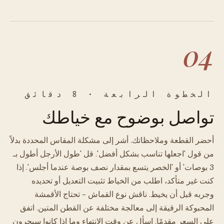
04
الخطوة الرابعة · 8 دقائق
تواصل بوضوح مع خياطك
أحضر القطعة وملاحظاتك. أشر إلى مشكلة المقاس المحددة بدلاً
من قول 'اجعلها تناسب بشكل أفضل'. قل 'طول الأرجل أطول بـ
3 بوصات' أو 'الخصر يتسع بمقدار نصف بوصة عندما أجلس'. إذا
كنت غير متأكد، اطلب من الخياط تثبيت التعديل أو تحديده
وجربه قبل أن يخيط. ناقش نوع القماش - تحتاج الأقمشة
المحبوكة الرقيقة إلى معالجة مختلفة عن القطن المتين. اتفق
على السعر مقدمًا. اسأل عن وقت الانتهاء وما إذا كانوا سيجرون