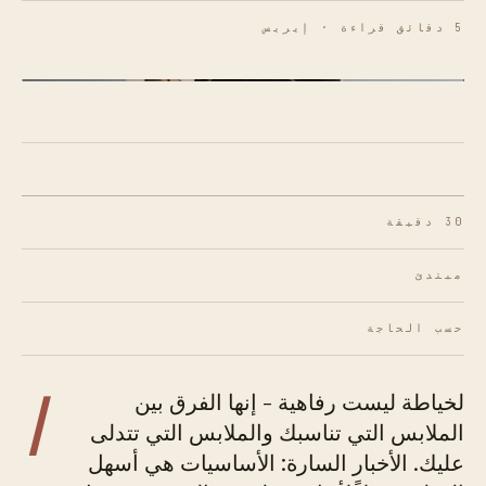
5 دقائق قراءة · إيريس
شكل 01 · التثبيت الدقيق هو أساس أي تعديل جيد.
30 دقيقة
مبتدئ
حسب الحاجة
ا
لخياطة ليست رفاهية - إنها الفرق بين
الملابس التي تناسبك والملابس التي تتدلى
عليك. الأخبار السارة: الأساسيات هي أسهل