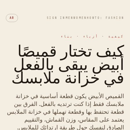
AR
SIGN IN
MEN
WOMEN
HOWTO: FASHION
كيفية · أزياء · بناء
كيف تختار قميصًا
أبيض يبقى بالفعل
في خزانة ملابسك
القميص الأبيض يكون قطعة أساسية في خزانة
ملابسك فقط إذا كنت ترتديه بالفعل. الفرق بين
قطعة تحتفظ بها وقطعة تهملها في خزانة الملابس
يعتمد على المقاس، وزن القماش، والتقييم
الصادق لنفسك حول طريقة ارتدائك للملابس.