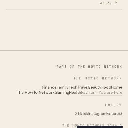
6 دقائق
PART OF THE HOWTO NETWORK
THE HOWTO NETWORK
Finance
Family
Tech
Travel
Beauty
Food
Home
The HowTo Network
Gaming
Health
Fashion · You are here
FOLLOW
X
TikTok
Instagram
Pinterest
© 2026 THE HOWTO NETWORK