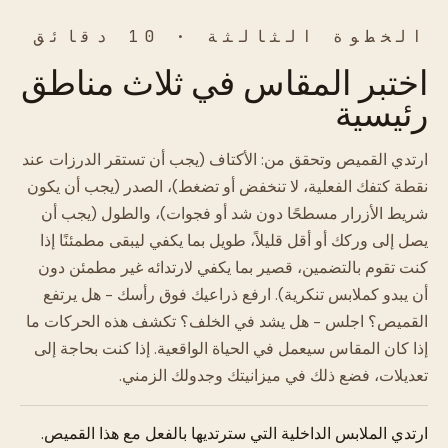
الخطوة الثالثة · 10 دقائق
اختبر المقاس في ثلاث مناطق
رئيسية
ارتدي القميص وتحقق من: الأكتاف (يجب أن تستقر الدرزات عند
نقطة كتفك الفعلية، لا تنخفض أو تضغط)، الصدر (يجب أن يكون
شريط الأزرار مسطحًا دون شد أو فجوات)، والطول (يجب أن
يصل إلى وركك أو أقل قليلاً، طويل بما يكفي ليبقى مطمئنًا إذا
كنت تقوم بالتضمين، قصير بما يكفي لارتدائه غير مطمئن دون
أن يبدو كملابس تنكرية). ارفع ذراعيك فوق رأسك - هل يرتفع
القميص؟ اجلس - هل يشد في الخلف؟ تكشف هذه الحركات ما
إذا كان المقاس سيعمل في الحياة الواقعية. إذا كنت بحاجة إلى
تعديلات، فضع ذلك في ميزانيتك وجدولك الزمني.
ارتدي الملابس الداخلية التي سترتديها بالفعل مع هذا القميص.