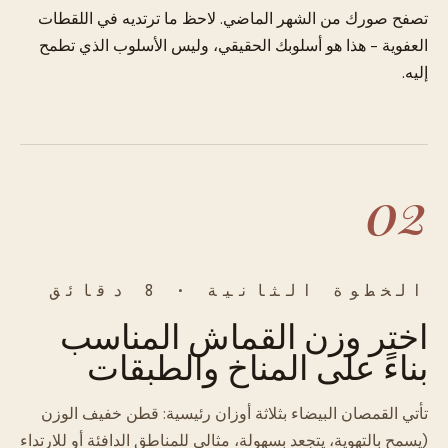
تصفح صورك من الشهر الماضي. لاحظ ما ترتديه في اللقطات
العفوية - هذا هو أسلوبك الحقيقي، وليس الأسلوب الذي تطمح
إليه.
02
الخطوة الثانية · 8 دقائق
اختر وزن القماش المناسب
بناءً على المناخ والطبقات
تأتي القمصان البيضاء بثلاثة أوزان رئيسية: قطن خفيف الوزن
(يسمح بالتهوية، يتجعد بسهولة، مثالي للمناطق الدافئة أو للارتداء