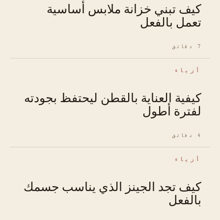
كيف تبني خزانة ملابس أساسية
تعمل بالفعل
7 دقائق
أزياء
كيفية العناية بالقطن ليحتفظ بجودته
لفترة أطول
4 دقائق
أزياء
كيف تجد الجينز الذي يناسب جسمك
بالفعل