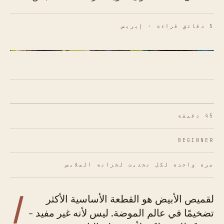
5 دقائق قراءة · إيريس
الشكل 01 · القميص الأبيض يعمل بشكل أفضل عندما
يعكس كيفية ارتدائك للملابس فعليًا، وليس كما تعتقد
أنه يجب عليك ذلك.
45 دقيقة
BEGINNER
مرة واحدة لكل تحديث لخزانة الملابس
ا
لقميص الأبيض هو القطعة الأساسية الأكثر
تضخيمًا في عالم الموضة. ليس لأنه غير مفيد -