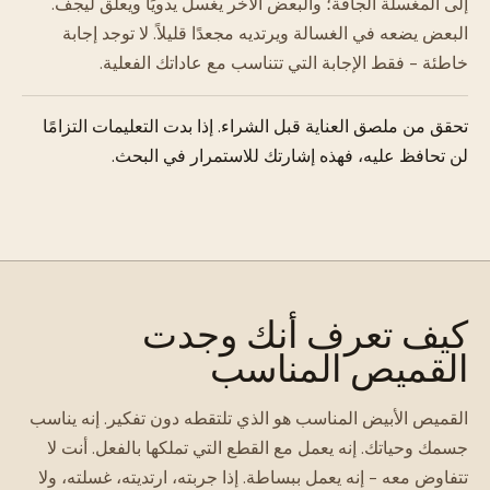
إلى المغسلة الجافة؛ والبعض الآخر يغسل يدويًا ويعلق ليجف.
البعض يضعه في الغسالة ويرتديه مجعدًا قليلاً. لا توجد إجابة
خاطئة - فقط الإجابة التي تتناسب مع عاداتك الفعلية.
تحقق من ملصق العناية قبل الشراء. إذا بدت التعليمات التزامًا
لن تحافظ عليه، فهذه إشارتك للاستمرار في البحث.
كيف تعرف أنك وجدت
القميص المناسب
القميص الأبيض المناسب هو الذي تلتقطه دون تفكير. إنه يناسب
جسمك وحياتك. إنه يعمل مع القطع التي تملكها بالفعل. أنت لا
تتفاوض معه - إنه يعمل ببساطة. إذا جربته، ارتديته، غسلته، ولا