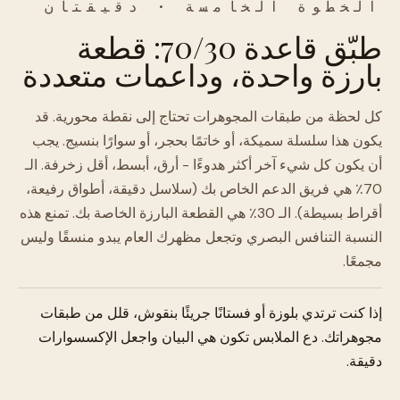
الخطوة الخامسة · دقيقتان
طبّق قاعدة 70/30: قطعة
بارزة واحدة، وداعمات متعددة
كل لحظة من طبقات المجوهرات تحتاج إلى نقطة محورية. قد
يكون هذا سلسلة سميكة، أو خاتمًا بحجر، أو سوارًا بنسيج. يجب
أن يكون كل شيء آخر أكثر هدوءًا - أرق، أبسط، أقل زخرفة. الـ
70٪ هي فريق الدعم الخاص بك (سلاسل دقيقة، أطواق رفيعة،
أقراط بسيطة). الـ 30٪ هي القطعة البارزة الخاصة بك. تمنع هذه
النسبة التنافس البصري وتجعل مظهرك العام يبدو منسقًا وليس
مجمعًا.
إذا كنت ترتدي بلوزة أو فستانًا جريئًا بنقوش، قلل من طبقات
مجوهراتك. دع الملابس تكون هي البيان واجعل الإكسسوارات
دقيقة.