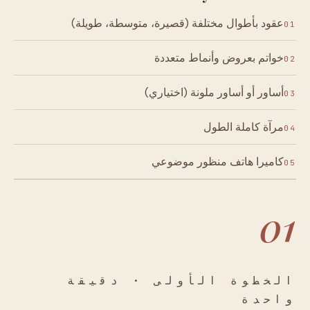
عقود بأطوال مختلفة (قصيرة، متوسطة، طويلة)
01
خواتم بعروض وأنماط متعددة
02
أساور أو أساور ملونة (اختياري)
03
مرآة كاملة الطول
04
كاميرا هاتف منظور موضوعي
05
01
الخطوة الأولى · دقيقة
واحدة