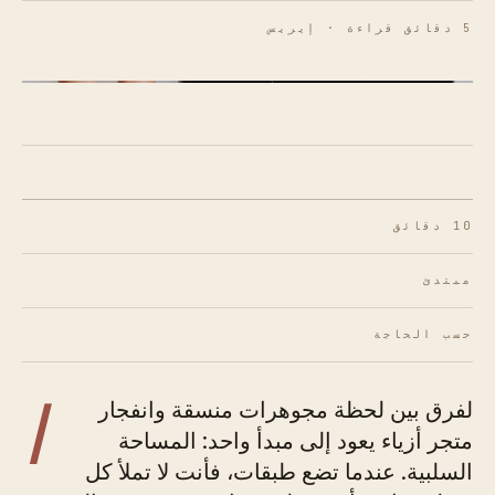
5 دقائق قراءة · إيريس
الشكل 01 · تعمل الطبقات بشكل أفضل عندما يكون لكل
قطعة مساحة للتنفس.
10 دقائق
مبتدئ
حسب الحاجة
ا
لفرق بين لحظة مجوهرات منسقة وانفجار
متجر أزياء يعود إلى مبدأ واحد: المساحة
السلبية. عندما تضع طبقات، فأنت لا تملأ كل