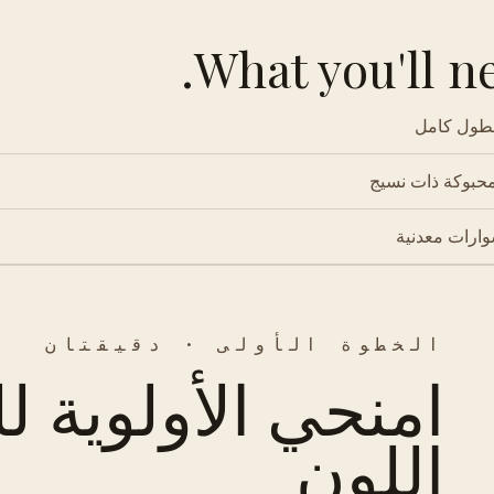
What you'll ne
بطول كامل
حبوكة ذات نسيج
ارات معدنية
الخطوة الأولى · دقيقتان
امنحي الأولوية ل
اللون