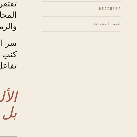
تفتقر 
BEGINNER
المحا
والرم
حسب الحاجة
سر ال
كنتِ 
تفاعل
الأ
بل 