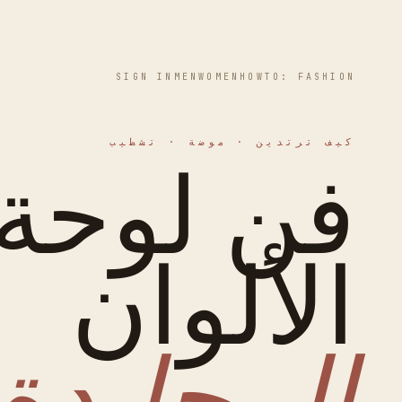
SIGN IN
MEN
WOMEN
HOWTO: FASHION
كيف ترتدين · موضة · تشطيب
فن لوحة
الألوان
المحايدة