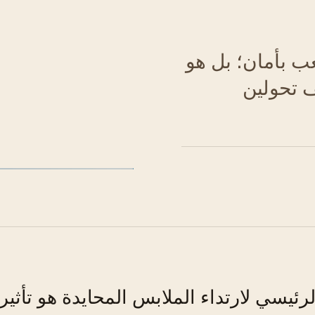
عب بأمان؛ بل هو
ف تحولين
شكل 01 · نهج التدرج اللوني
لرئيسي لارتداء الملابس المحايدة هو تأثير