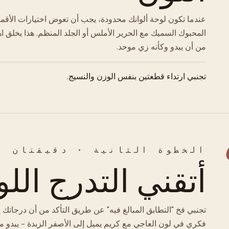
عندما تكون لوحة ألوانك محدودة، يجب أن تعوض اختيارات الأقمش
المحبوك السميك مع الحرير الأملس أو الجلد المنظم. هذا يخلق اهتم
من أن يبدو وكأنه زي موحد.
تجنبي ارتداء قطعتين بنفس الوزن والنسيج.
الخطوة الثانية · دقيقتان
أتقني التدرج الل
تجنبي فخ "التطابق المبالغ فيه" عن طريق التأكد من أن درجاتك إم
فكري في لون العاجي مع كريم يميل إلى الأصفر الزبدة - يبدو مق