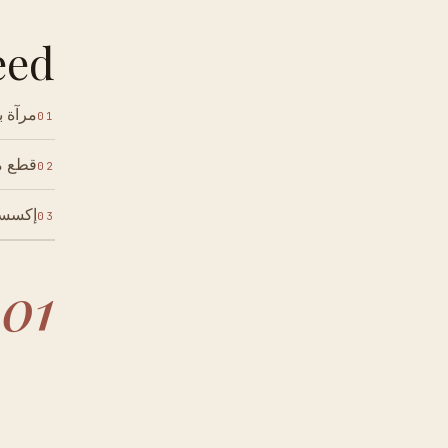
ed.
مرآة 
01
قطع م
02
إكسسو
03
01