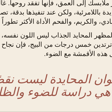
ملابسك إلى العمق، فإنها تفقد روحها. غالبً
يدة باللامرئية، ولكن عند تنفيذها بدقة، ت
ادي، والكريم، والفحم الأداة الأكثر تطوراً
مظهر المحايد الجذاب ليس اللون نفسه، بل
ترتدين خمس درجات من البيج، فإن نجاح الإ
 هذه الأقمشة مع الضوء.
لوان المحايدة ليست نقص
هي دراسة للضوء والظل