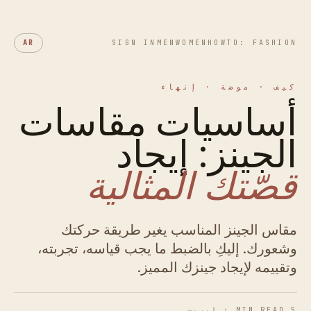
AR
SIGN IN
MEN
WOMEN
HOWTO: FASHION
كيف · موضة · إنهاء
أساسيات مقاسات
الجينز: إيجاد
قصّتك المثالية
مقاس الجينز المناسب يغير طريقة حركتك
وشعورك. إليكِ بالضبط ما يجب قياسه، تجربته،
وتقييمه لإيجاد جينزك المميز.
5 MIN READ · إيريس