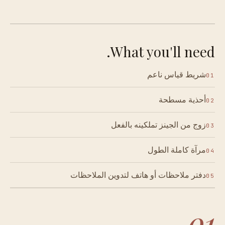
What you'll need.
شريط قياس ناعم
01
أحذية مسطحة
02
زوج من الجينز تملكينه بالفعل
03
مرآة كاملة الطول
04
دفتر ملاحظات أو هاتف لتدوين الملاحظات
05
01