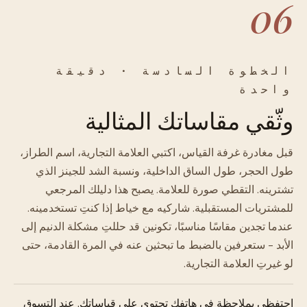
06
الخطوة السادسة · دقيقة
واحدة
وثّقي مقاساتك المثالية
قبل مغادرة غرفة القياس، اكتبي العلامة التجارية، اسم الطراز،
طول الحجر، طول الساق الداخلية، ونسبة الشد للجينز الذي
تشترينه. التقطي صورة للعلامة. يصبح هذا دليلك المرجعي
للمشتريات المستقبلية. شاركيه مع خياط إذا كنتِ تستخدمينه.
عندما تجدين مقاسًا مناسبًا، تكونين قد حللتِ مشكلة الدنيم إلى
الأبد - ستعرفين بالضبط ما تبحثين عنه في المرة القادمة، حتى
لو غيرتِ العلامة التجارية.
احتفظي بملاحظة في هاتفك تحتوي على قياساتك. عند التسوق