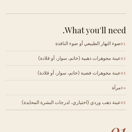
What you'll need.
ضوء النهار الطبيعي أو ضوء النافذة
01
عينة مجوهرات ذهبية (خاتم، سوار، أو قلادة)
02
عينة مجوهرات فضية (خاتم، سوار، أو قلادة)
03
مرآة
04
عينة ذهب وردي (اختياري، لدرجات البشرة المحايدة)
05
01