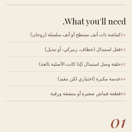
What you'll need.
كماشة ذات أنف مسطح أو أنف سلسلة (زوجان)
01
قفل استبدال (خطاف، زنبركي، أو تبديل)
02
حلقة وصل استبدال (إذا كانت الأصلية تالفة)
03
عدسة مكبرة (اختياري لكن مفيد)
04
قطعة قماش صغيرة أو منشفة ورقية
05
01