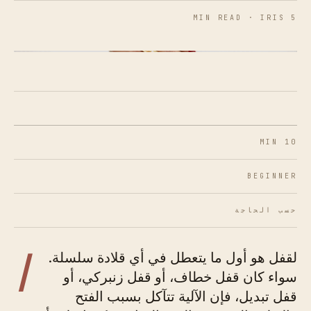
5 MIN READ · IRIS
الشكل 01 · قفل مكسور قابل للإصلاح - إليك كيفية
معرفة ما إذا كان بإمكانك إنقاذ القفل الخاص بك.
10 MIN
BEGINNER
حسب الحاجة
ا
لقفل هو أول ما يتعطل في أي قلادة سلسلة.
سواء كان قفل خطاف، أو قفل زنبركي، أو
قفل تبديل، فإن الآلية تتآكل بسبب الفتح