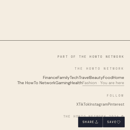
PART OF THE HOWTO NETWORK
THE HOWTO NETWORK
Finance
Family
Tech
Travel
Beauty
Food
Home
The HowTo Network
Gaming
Health
Fashion · You are here
FOLLOW
X
TikTok
Instagram
Pinterest
© 2026 THE HOWTO NETWORK
SHARE
SAVE