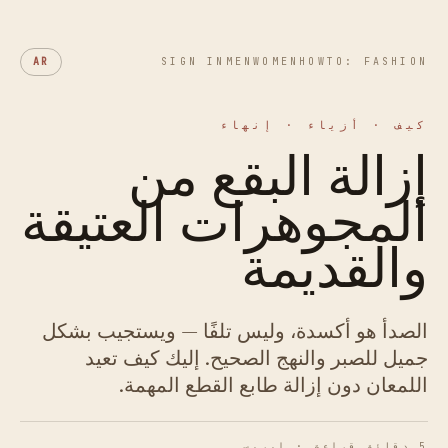
AR
SIGN IN
MEN
WOMEN
HOWTO: FASHION
كيف · أزياء · إنهاء
إزالة البقع من
المجوهرات العتيقة
والقديمة
الصدأ هو أكسدة، وليس تلفًا — ويستجيب بشكل
جميل للصبر والنهج الصحيح. إليك كيف تعيد
اللمعان دون إزالة طابع القطع المهمة.
5 دقائق قراءة · إيريس