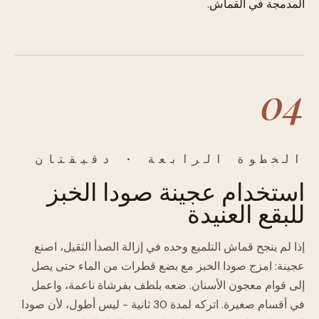
المدمجة في القماش.
04
الخطوة الرابعة · دقيقتان
استخدام عجينة صودا الخبز
للبقع العنيدة
إذا لم ينجح قماش التلميع وحده في إزالة الصدأ الثقيل، اصنع
عجينة: امزج صودا الخبز مع بضع قطرات من الماء حتى يصل
إلى قوام معجون الأسنان. ضعه بلطف بفرشاة ناعمة، واعمل
في أقسام صغيرة. اتركه لمدة 30 ثانية - ليس أطول، لأن صودا