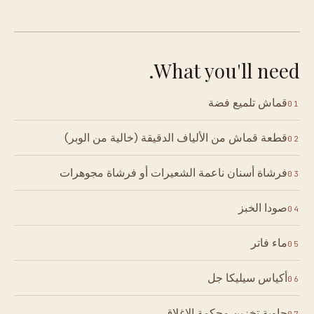
What you'll need.
قماش تلميع فضة
01
قطعة قماش من الألياف الدقيقة (خالية من الوبر)
02
فرشاة أسنان ناعمة الشعيرات أو فرشاة مجوهرات
03
صودا الخبز
04
ماء فاتر
05
أكياس سيليكا جل
06
حاوية تخزين محكمة الإغلاق