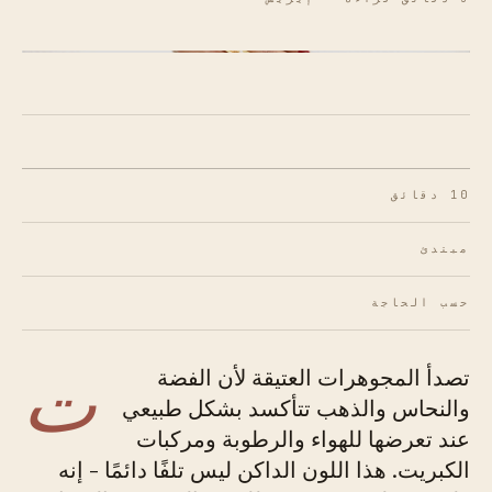
الشكل 01 · يبدأ الترميم اللطيف بالقطعة المناسبة -
الألياف الدقيقة لن تخدش الأسطح الرقيقة
10 دقائق
مبتدئ
حسب الحاجة
ت
تصدأ المجوهرات العتيقة لأن الفضة
والنحاس والذهب تتأكسد بشكل طبيعي
عند تعرضها للهواء والرطوبة ومركبات
الكبريت. هذا اللون الداكن ليس تلفًا دائمًا - إنه