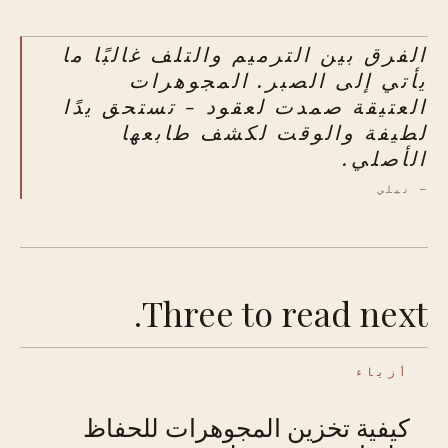
الفرق بين الترميم والتلف غالبًا ما
يأتي إلى الصبر. المجوهرات
العتيقة صمدت لعقود - تستحق يدًا
لطيفة والوقت لكشف طابعها
الأصلي.
— نيلي
Three to read next.
أزياء
كيفية تخزين المجوهرات للحفاظ