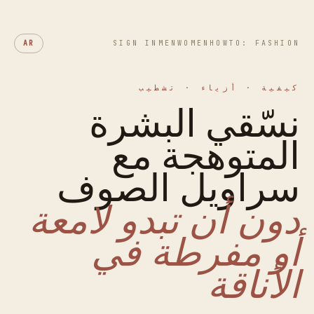
AR
SIGN IN
MEN
WOMEN
HOWTO: FASHION
كيفية · أزياء · تشطيب
نسّقي البشرة
المتوهجة مع
سراويل الصوف
دون أن تبدو لامعة
أو مفرطة في
الأناقة