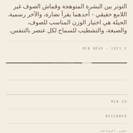
التوتر بين البشرة المتوهجة وقماش الصوف غير
اللامع حقيقي - أحدهما يقرأ نضارة، والآخر رسمية.
الحيلة هي اختيار الوزن المناسب للصوف،
والصبغة، والتشطيب للسماح لكل عنصر بالتنفس.
5 MIN READ · IRIS
شكل 01 · البشرة المتوهجة تبدو أكثر نضارة ضد أقمشة
الصوف غير اللامعة والأخف وزنًا من البدلات الثقيلة
10 MIN
BEGINNER
حسب الحاجة