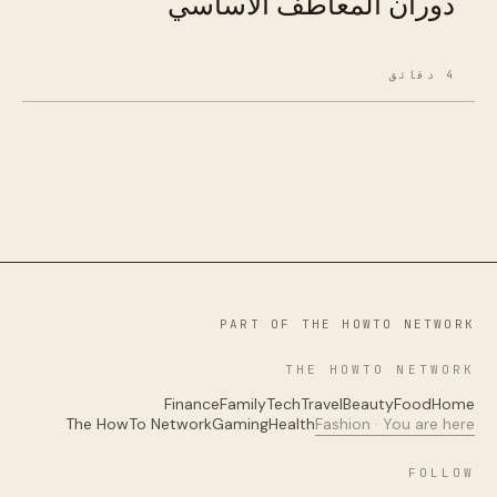
دوران المعاطف الأساسي
4 دقائق
PART OF THE HOWTO NETWORK
THE HOWTO NETWORK
Finance
Family
Tech
Travel
Beauty
Food
Home
The HowTo Network
Gaming
Health
Fashion · You are here
FOLLOW