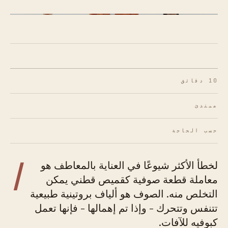
الشكل 01 · بروتوكول الانتقال الموسمي.
10 دقائق
مبتدئ
حسب الحاجة
ا
لخطأ الأكثر شيوعًا في العناية بالمعاطف هو
معاملة قطعة صوفية كقميص قطني يمكن
التخلص منه. الصوف هو ألياف بروتينية طبيعية
تتنفس وتتحرك - وإذا تم إهمالها - فإنها تعمل
كبوفيه للآفات.