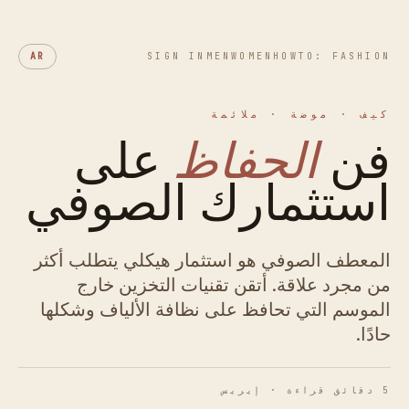
AR
SIGN IN
MEN
WOMEN
HOWTO: FASHION
كيف · موضة · ملائمة
فن
الحفاظ
على
استثمارك الصوفي
المعطف الصوفي هو استثمار هيكلي يتطلب أكثر
من مجرد علاقة. أتقن تقنيات التخزين خارج
الموسم التي تحافظ على نظافة الألياف وشكلها
حادًا.
5 دقائق قراءة · إيريس