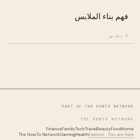
فهم بناء الملابس
7 دقائق
PART OF THE HOWTO NETWORK
THE HOWTO NETWORK
Finance
Family
Tech
Travel
Beauty
Food
Home
The HowTo Network
Gaming
Health
Fashion · You are here