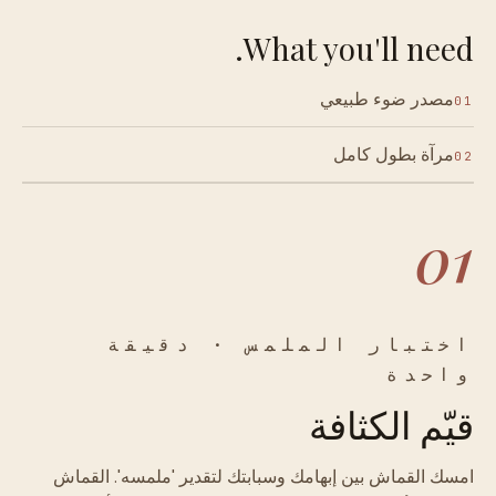
What you'll need.
مصدر ضوء طبيعي
01
مرآة بطول كامل
02
01
اختبار الملمس · دقيقة
واحدة
قيّم الكثافة
امسك القماش بين إبهامك وسبابتك لتقدير 'ملمسه'. القماش