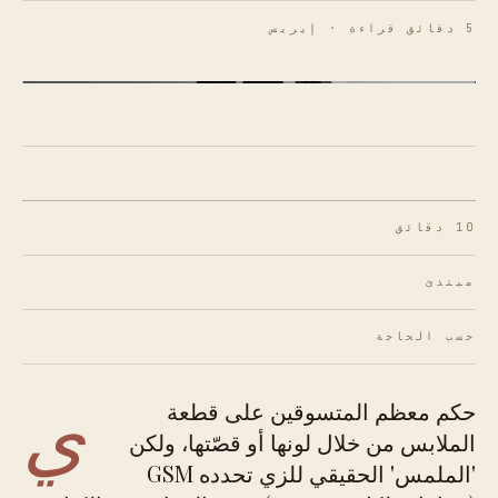
5 دقائق قراءة · إيريس
شكل 01 · طيف كثافة المنسوجات.
10 دقائق
مبتدئ
حسب الحاجة
ي
حكم معظم المتسوقين على قطعة
الملابس من خلال لونها أو قصّتها، ولكن
'الملمس' الحقيقي للزي تحدده GSM