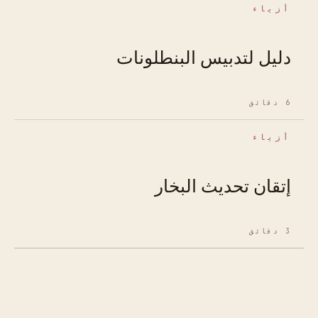
أزياء
دليل لتدبيس البنطلونات
6 دقائق
أزياء
إتقان تحديث البخار
3 دقائق