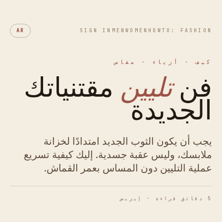
AR
SIGN IN
MEN
WOMEN
HOWTO: FASHION
كيف · أزياء · مقاس
فن
تليين
مقتنياتك
الجديدة
يجب أن يكون الثوب الجديد امتدادًا لخزانة
ملابسك، وليس عقبة جسدية. إليك كيفية تسريع
عملية التليين دون المساس بعمر القماش.
5 دقائق قراءة · إيريس
الشكل 01 · عملية التليين الميكانيكي.