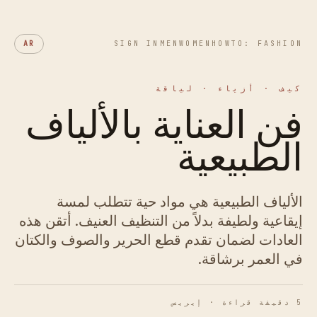
AR
SIGN IN
MEN
WOMEN
HOWTO: FASHION
كيف · أزياء · لياقة
فن العناية بالألياف
الطبيعية
الألياف الطبيعية هي مواد حية تتطلب لمسة
إيقاعية ولطيفة بدلاً من التنظيف العنيف. أتقن هذه
العادات لضمان تقدم قطع الحرير والصوف والكتان
في العمر برشاقة.
5 دقيقة قراءة · إيريس