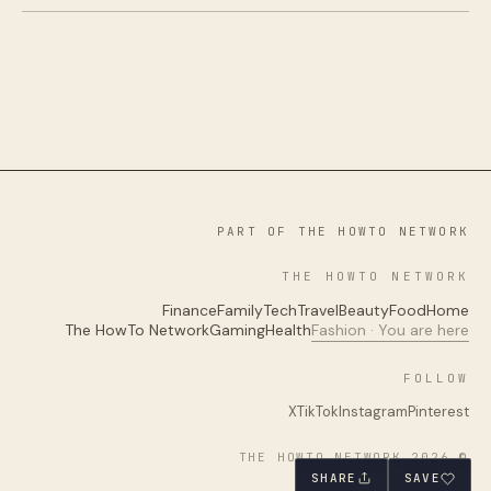
PART OF THE HOWTO NETWORK
THE HOWTO NETWORK
Finance
Family
Tech
Travel
Beauty
Food
Home
The HowTo Network
Gaming
Health
Fashion · You are here
FOLLOW
X
TikTok
Instagram
Pinterest
© 2026 THE HOWTO NETWORK
SHARE
SAVE