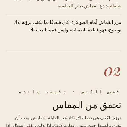
شاطئية؛ دع القماش يملي المناسبة.
مرر القماش أمام الضوء؛ إذا كان شفافًا بما يكفي لرؤية يدك
بوضوح، فهو قطعة للطبقات، وليس قميصًا مستقلًا.
02
فحص الكتف · دقيقة واحدة
تحقق من المقاس
درزة الكتف هي نقطة الارتكاز غير القابلة للتفاوض. يجب أن
تكون بالضبط حيث تنتهي عظمة كتفك. إذا تدلت، تفقد الهيكل؛ إذا