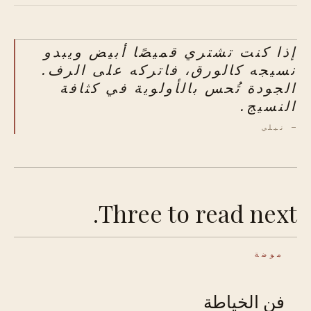
إذا كنت تشتري قميصًا أبيض ويبدو
نسيجه كالورق، فاتركه على الرف.
الجودة تُحس بالأولوية في كثافة
النسيج.
— نيلي
Three to read next.
موضة
فن الخياطة