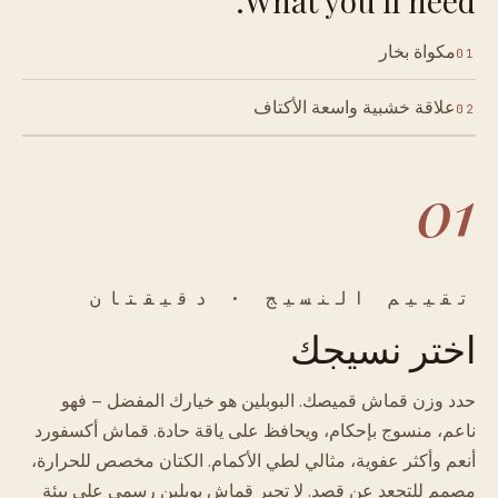
What you'll need.
مكواة بخار
01
علاقة خشبية واسعة الأكتاف
02
01
تقييم النسيج · دقيقتان
اختر نسيجك
حدد وزن قماش قميصك. البوبلين هو خيارك المفضل – فهو
ناعم، منسوج بإحكام، ويحافظ على ياقة حادة. قماش أكسفورد
أنعم وأكثر عفوية، مثالي لطي الأكمام. الكتان مخصص للحرارة،
مصمم للتجعد عن قصد. لا تجبر قماش بوبلين رسمي على بيئة