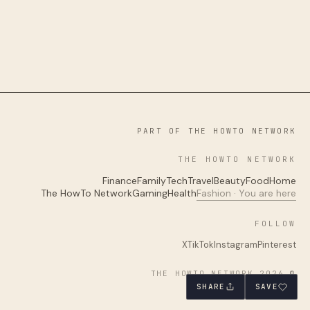
PART OF THE HOWTO NETWORK
THE HOWTO NETWORK
Finance
Family
Tech
Travel
Beauty
Food
Home
The HowTo Network
Gaming
Health
Fashion · You are here
FOLLOW
X
TikTok
Instagram
Pinterest
© 2026 THE HOWTO NETWORK
SHARE
SAVE