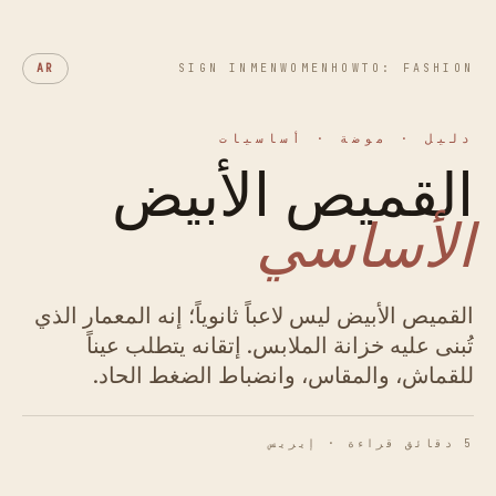
AR
SIGN IN
MEN
WOMEN
HOWTO: FASHION
دليل · موضة · أساسيات
القميص الأبيض
الأساسي
القميص الأبيض ليس لاعباً ثانوياً؛ إنه المعمار الذي
تُبنى عليه خزانة الملابس. إتقانه يتطلب عيناً
للقماش، والمقاس، وانضباط الضغط الحاد.
5 دقائق قراءة · إيريس
شكل 01 · هندسة نسيج القطن البوبلين.